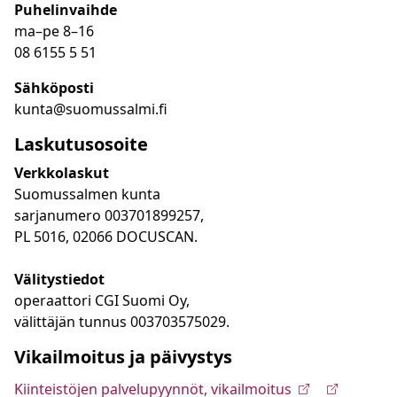
Puhelinvaihde
ma
–
pe 8
–16
08 6155 5 51
Sähköposti
kunta@suomussalmi.fi
Laskutusosoite
Verkkolaskut
Suomussalmen kunta
sarjanumero 003701899257,
PL 5016, 02066 DOCUSCAN.
Välitystiedot
operaattori CGI Suomi Oy,
välittäjän tunnus 003703575029.
Vikailmoitus ja päivystys
Kiinteistöjen palvelupyynnöt, vikailmoitus