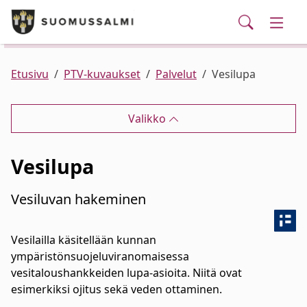
Puhelinluettelo/yhteystiedot
English
Siirry pääsisältöön
Siirry päävalikkoon
Haku
Kunta ja hallinto
Vaihd
Palvelut
Ajankohtaista
Verkkokauppa
Asuminen ja ympäristö
Vaihd
Etusivu
PTV-kuvaukset
Palvelut
Vesilupa
Varhaiskasvatus ja koulutus
Vaihd
Valikko
Elinvoima
Vaihd
Vesilupa
Kulttuuri, vapaa-aika ja nuoret
Vaihd
Vesiluvan hakeminen
Vesilailla käsitellään kunnan
ympäristönsuojeluviranomaisessa
vesitaloushankkeiden lupa-asioita. Niitä ovat
esimerkiksi ojitus sekä veden ottaminen.