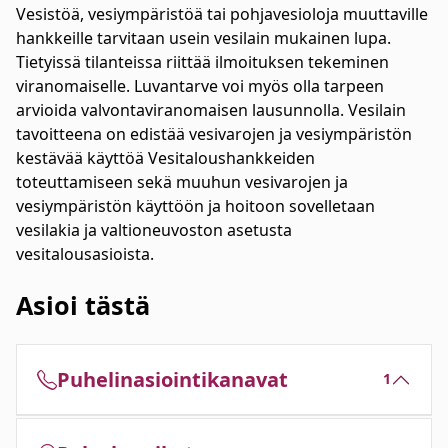
Vesistöä, vesiympäristöä tai pohjavesioloja muuttaville
hankkeille tarvitaan usein vesilain mukainen lupa.
Tietyissä tilanteissa riittää ilmoituksen tekeminen
viranomaiselle. Luvantarve voi myös olla tarpeen
arvioida valvontaviranomaisen lausunnolla. Vesilain
tavoitteena on edistää vesivarojen ja vesiympäristön
kestävää käyttöä Vesitaloushankkeiden
toteuttamiseen sekä muuhun vesivarojen ja
vesiympäristön käyttöön ja hoitoon sovelletaan
vesilakia ja valtioneuvoston asetusta
vesitalousasioista.
Asioi tästä
Puhelinasiointikanavat
1