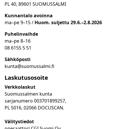
PL 40, 89601 SUOMUSSALMI
Kunnantalo avoinna
ma
–
pe 9
–15 /
Huom.
suljettu 29.6.–2.8.2026
Puhelinvaihde
ma
–
pe 8
–16
08 6155 5 51
Sähköposti
kunta@suomussalmi.fi
Laskutusosoite
Verkkolaskut
Suomussalmen kunta
sarjanumero 003701899257,
PL 5016, 02066 DOCUSCAN.
Välitystiedot
operaattori CGI Suomi Oy,