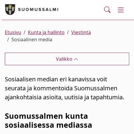
Puhelinluettelo/yhteystiedot
English
Siirry pääsisältöön
Siirry päävalikkoon
Haku
Kunta ja hallinto
Vaihd
Palvelut
Ajankohtaista
Verkkokauppa
Asuminen ja ympäristö
Vaihd
Etusivu
Kunta ja hallinto
Viestintä
Sosiaalinen media
Varhaiskasvatus ja koulutus
Vaihd
Valikko
Elinvoima
Vaihd
Sosiaalisen median eri kanavissa voit
Kulttuuri, vapaa-aika ja nuoret
Vaihd
seurata ja kommentoida Suomussalmen
ajankohtaisia asioita, uutisia ja tapahtumia.
Suomussalmen kunta
sosiaalisessa mediassa