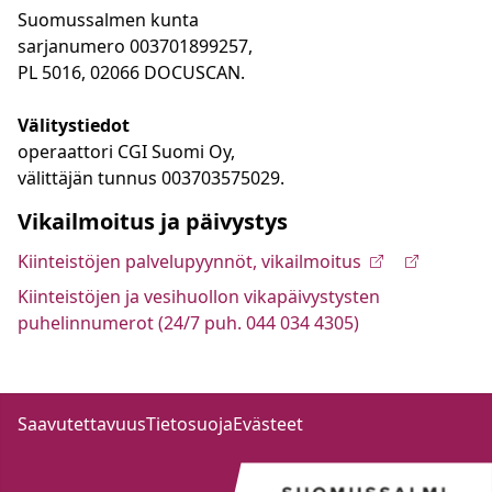
Suomussalmen kunta
sarjanumero 003701899257,
PL 5016, 02066 DOCUSCAN.
Välitystiedot
operaattori CGI Suomi Oy,
välittäjän tunnus 003703575029.
Vikailmoitus ja päivystys
Kiinteistöjen palvelupyynnöt, vikailmoitus
Kiinteistöjen ja vesihuollon vikapäivystysten
puhelinnumerot (24/7 puh. 044 034 4305)
Saavutettavuus
Tietosuoja
Evästeet