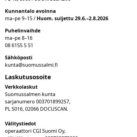
Kunnantalo avoinna
ma
–
pe 9
–15 /
Huom.
suljettu 29.6.–2.8.2026
Puhelinvaihde
ma
–
pe 8
–16
08 6155 5 51
Sähköposti
kunta@suomussalmi.fi
Laskutusosoite
Verkkolaskut
Suomussalmen kunta
sarjanumero 003701899257,
PL 5016, 02066 DOCUSCAN.
Välitystiedot
operaattori CGI Suomi Oy,