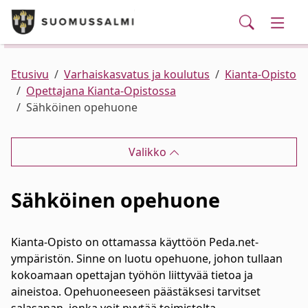
Puhelinluettelo/yhteystiedot
English
Siirry pääsisältöön
Siirry päävalikkoon
Haku
Kunta ja hallinto
Vaihd
Palvelut
Ajankohtaista
Verkkokauppa
Asuminen ja ympäristö
Vaihd
Etusivu
Varhaiskasvatus ja koulutus
Kianta-Opisto
Opettajana Kianta-Opistossa
Sähköinen opehuone
Varhaiskasvatus ja koulutus
Vaihd
Valikko
Elinvoima
Vaihd
Sähköinen opehuone
Kulttuuri, vapaa-aika ja nuoret
Vaihd
Kianta-Opisto on ottamassa käyttöön Peda.net-
ympäristön. Sinne on luotu opehuone, johon tullaan
kokoamaan opettajan työhön liittyvää tietoa ja
aineistoa. Opehuoneeseen päästäksesi tarvitset