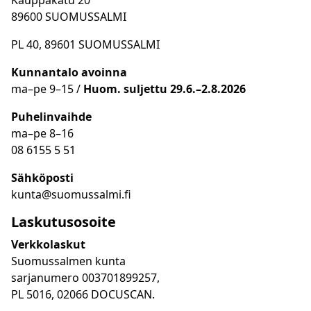
Kauppakatu 20
89600 SUOMUSSALMI
PL 40, 89601 SUOMUSSALMI
Kunnantalo avoinna
ma
–
pe 9
–15 /
Huom.
suljettu 29.6.–2.8.2026
Puhelinvaihde
ma
–
pe 8
–16
08 6155 5 51
Sähköposti
kunta@suomussalmi.fi
Laskutusosoite
Verkkolaskut
Suomussalmen kunta
sarjanumero 003701899257,
PL 5016, 02066 DOCUSCAN.