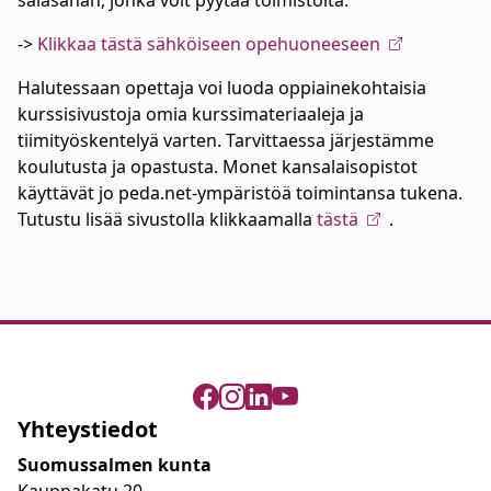
salasanan, jonka voit pyytää toimistolta.
->
Klikkaa tästä sähköiseen opehuoneeseen
Halutessaan opettaja voi luoda oppiainekohtaisia
kurssisivustoja omia kurssimateriaaleja ja
tiimityöskentelyä varten. Tarvittaessa järjestämme
koulutusta ja opastusta. Monet kansalaisopistot
käyttävät jo peda.net-ympäristöä toimintansa tukena.
Tutustu lisää sivustolla klikkaamalla
tästä
.
Yhteystiedot
Suomussalmen kunta