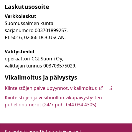
Laskutusosoite
Verkkolaskut
Suomussalmen kunta
sarjanumero 003701899257,
PL 5016, 02066 DOCUSCAN.
Välitystiedot
operaattori CGI Suomi Oy,
välittäjän tunnus 003703575029.
Vikailmoitus ja päivystys
Kiinteistöjen palvelupyynnöt, vikailmoitus
Kiinteistöjen ja vesihuollon vikapäivystysten
puhelinnumerot (24/7 puh. 044 034 4305)
Saavutettavuus
Tietosuoja
Evästeet