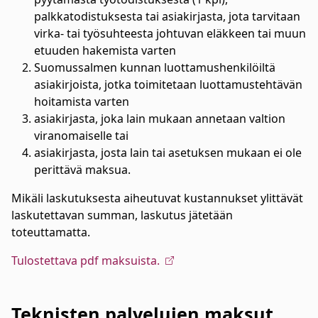
palkkatodistuksesta tai asiakirjasta, jota tarvitaan
virka- tai työsuhteesta johtuvan eläkkeen tai muun
etuuden hakemista varten
Suomussalmen kunnan luottamushenkilöiltä
asiakirjoista, jotka toimitetaan luottamustehtävän
hoitamista varten
asiakirjasta, joka lain mukaan annetaan valtion
viranomaiselle tai
asiakirjasta, josta lain tai asetuksen mukaan ei ole
perittävä maksua.
Mikäli laskutuksesta aiheutuvat kustannukset ylittävät
laskutettavan summan, laskutus jätetään
toteuttamatta.
Tulostettava pdf maksuista.
Teknisten palvelujen maksut