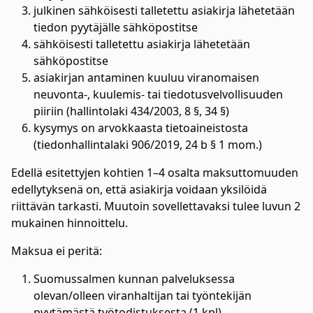
julkinen sähköisesti talletettu asiakirja lähetetään
tiedon pyytäjälle sähköpostitse
sähköisesti talletettu asiakirja lähetetään
sähköpostitse
asiakirjan antaminen kuuluu viranomaisen
neuvonta-, kuulemis- tai tiedotusvelvollisuuden
piiriin (hallintolaki 434/2003, 8 §, 34 §)
kysymys on arvokkaasta tietoaineistosta
(tiedonhallintalaki 906/2019, 24 b § 1 mom.)
Edellä esitettyjen kohtien 1–4 osalta maksuttomuuden
edellytyksenä on, että asiakirja voidaan yksilöidä
riittävän tarkasti. Muutoin sovellettavaksi tulee luvun 2
mukainen hinnoittelu.
Maksua ei peritä:
Suomussalmen kunnan palveluksessa
olevan/olleen viranhaltijan tai työntekijän
pyytämästä työtodistuksesta (1 kpl),