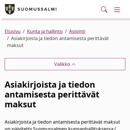
Puhelinluettelo/yhteystiedot
English
Siirry pääsisältöön
Siirry päävalikkoon
Haku
Kunta ja hallinto
Vaihd
Palvelut
Ajankohtaista
Verkkokauppa
Asuminen ja ympäristö
Vaihd
Etusivu
Kunta ja hallinto
Asiointi
Asiakirjoista ja tiedon antamisesta perittävät
maksut
Varhaiskasvatus ja koulutus
Vaihd
Valikko
Elinvoima
Vaihd
Asiakirjoista ja tiedon
Kulttuuri, vapaa-aika ja nuoret
Vaihd
antamisesta perittävät
maksut
Asiakirjoista ja tiedon antamisesta perittävät maksut
on päivitetty Suomussalmen kunnanhallituksessa (