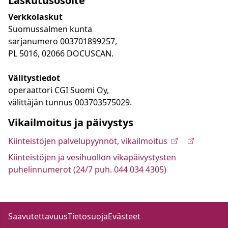
Laskutusosoite
Verkkolaskut
Suomussalmen kunta
sarjanumero 003701899257,
PL 5016, 02066 DOCUSCAN.
Välitystiedot
operaattori CGI Suomi Oy,
välittäjän tunnus 003703575029.
Vikailmoitus ja päivystys
Kiinteistöjen palvelupyynnöt, vikailmoitus
Kiinteistöjen ja vesihuollon vikapäivystysten
puhelinnumerot (24/7 puh. 044 034 4305)
Saavutettavuus
Tietosuoja
Evästeet