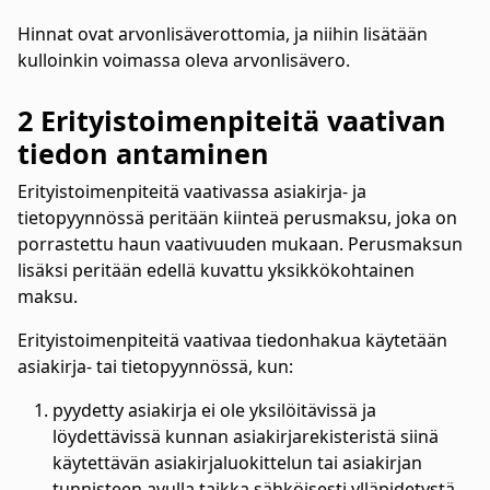
Hinnat ovat arvonlisäverottomia, ja niihin lisätään
kulloinkin voimassa oleva arvonlisävero.
2 Erityistoimenpiteitä vaativan
tiedon antaminen
Erityistoimenpiteitä vaativassa asiakirja- ja
tietopyynnössä peritään kiinteä perusmaksu, joka on
porrastettu haun vaativuuden mukaan. Perusmaksun
lisäksi peritään edellä kuvattu yksikkökohtainen
maksu.
Erityistoimenpiteitä vaativaa tiedonhakua käytetään
asiakirja- tai tietopyynnössä, kun:
pyydetty asiakirja ei ole yksilöitävissä ja
löydettävissä kunnan asiakirjarekisteristä siinä
käytettävän asiakirjaluokittelun tai asiakirjan
tunnisteen avulla taikka sähköisesti ylläpidetystä