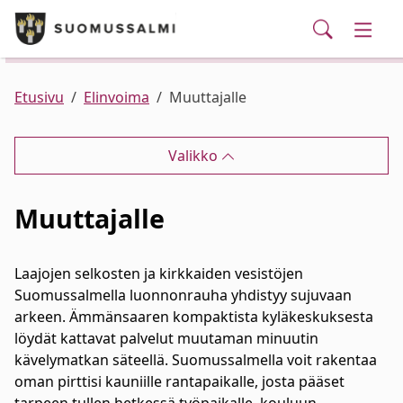
Puhelinluettelo/yhteystiedot
English
Siirry pääsisältöön
Siirry päävalikkoon
Haku
Kunta ja hallinto
Vaihd
Palvelut
Ajankohtaista
Verkkokauppa
Asuminen ja ympäristö
Vaihd
Etusivu
Elinvoima
Muuttajalle
Varhaiskasvatus ja koulutus
Vaihd
Valikko
Elinvoima
Vaihd
Muuttajalle
Kulttuuri, vapaa-aika ja nuoret
Vaihd
Laajojen selkosten ja kirkkaiden vesistöjen
Suomussalmella luonnonrauha yhdistyy sujuvaan
arkeen. Ämmänsaaren kompaktista kyläkeskuksesta
löydät kattavat palvelut muutaman minuutin
kävelymatkan säteellä. Suomussalmella voit rakentaa
oman pirttisi kauniille rantapaikalle, josta pääset