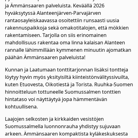
ja Ämmänsaaren palveluista. Keväällä 2026
hyväksytyssä Alanteenjärven-Parvajärven
rantaosayleiskaavassa osoitettiin runsaasti uusia
rakennuspaikkoja sekä omakotitalojen, että mökkien
rakentamiseen. Tarjolla on siis erinomainen
mahdollisuus rakentaa oma linna kalaisan Alanteen
rannalle lähimmillään kymmenen minuutin ajomatkan
päähän Ämmänsaaren palveluista!
Kunnan ja Laatumaan tonttitarjonnan lisäksi tontteja
löytyy hyvin myös yksityisiltä kiinteistönvälityssivuilta,
kuten Etuovesta, Oikotiestä ja Torista. Ruuhka-Suomen
hinnoitteluun tottuneelle Suomussalmen tonttien
hintataso voi näyttäytyä jopa hämmentävän
kohtuullisena.
Laajojen selkosten ja kirkkaiden vesistöjen
Suomussalmella luonnonrauha yhdistyy sujuvaan
arkeen. Ämmänsaaren kompaktista kyläkeskuksesta