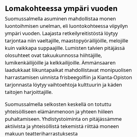
Lomakohteessa ympäri vuoden
Suomussalmella asuminen mahdollistaa monen
luontoihmisen unelman, eli luontokohteessa viipyilyn
ympäri vuoden. Laajasta retkeilyreitistöstä löytyy
tarjontaa niin vaeltajille, maastopyöräilijöille, melojille
kuin vaikkapa suppaajille. Lumisten talvien pitäjässä
olosuhteet ovat takuukunnossa hiihtäjille,
lumikenkäilijöille ja kelkkailijoille. Ämmänsaaren
laadukkaat liikuntapaikat mahdollistavat monipuolisen
harrastamisen uinnista frisbeegolfiin ja Kianta-Opiston
tarjonnasta löytyy vaihtoehtoja kulttuurin ja käden
taitojen harjoittajille.
Suomussalmella selkosten keskellä on totuttu
yhteisölliseen elämänmenoon ja yhteen hiileen
puhaltamiseen. Yhdistystoiminta on pitäjässämme
aktiivista ja yhteisöllistä tekemistä riittää moneen
makuun teatteriharrastuksesta