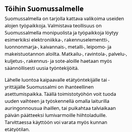
Töihin Suomussalmelle
Suomussalmella on tarjolla kattava valikoima useiden
alojen työpaikkoja. Valmistava teollisuus on
Suomussalmella monipuolista ja työpaikkoja löytyy
esimerkiksi elektroniikka-, rakennuselementti-,
luonnonmarja-, kaivannais-, metalli-, leipomo- ja
makeistuotannon aloilta. Matkailu-, ravintola-, palvelu-,
kuljetus-, rakennus- ja sote-aloille haetaan myös
säännöllisesti uusia työntekijöitä.
Lähelle luontoa kaipaavalle etätyöntekijälle tai -
yrittäjälle Suomussalmi on ihanteellinen
asettumispaikka. Täällä toimistotyöhön voit tuoda
uuden vaihteen ja työskennellä omalla laiturilla
auringonnousua ihaillen, tai puikahtaa talviaikaan
päivän päätteeksi lumivarmoille hiihtoladuille.
Tarvittaessa käyttöön voi varata myös kunnan
etätyötilan.