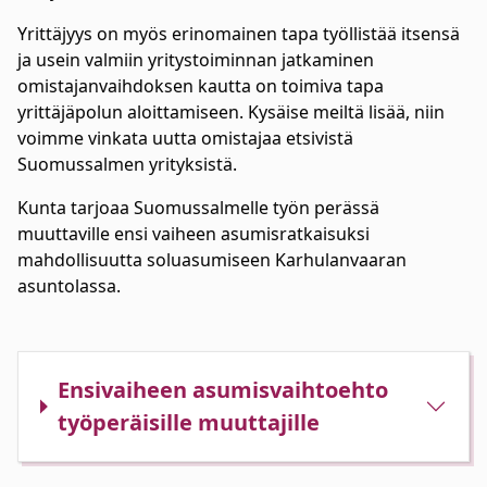
Yrittäjyys on myös erinomainen tapa työllistää itsensä
ja usein valmiin yritystoiminnan jatkaminen
omistajanvaihdoksen kautta on toimiva tapa
yrittäjäpolun aloittamiseen. Kysäise meiltä lisää, niin
voimme vinkata uutta omistajaa etsivistä
Suomussalmen yrityksistä.
Kunta tarjoaa Suomussalmelle työn perässä
muuttaville
ensi vaiheen asumisratkaisuksi
mahdollisuutta
soluasumiseen
Karhulanvaaran
asuntolassa.
Ensivaiheen asumisvaihtoehto
työperäisille muuttajille