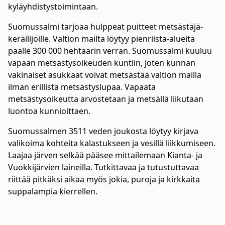
kyläyhdistystoimintaan.
Suomussalmi tarjoaa hulppeat puitteet metsästäjä-
keräilijöille. Valtion mailta löytyy pienriista-alueita
päälle 300 000 hehtaarin verran. Suomussalmi kuuluu
vapaan metsästysoikeuden kuntiin, joten kunnan
vakinaiset asukkaat voivat metsästää valtion mailla
ilman erillistä metsästyslupaa. Vapaata
metsästysoikeutta arvostetaan ja metsällä liikutaan
luontoa kunnioittaen.
Suomussalmen 3511 veden joukosta löytyy kirjava
valikoima kohteita kalastukseen ja vesillä liikkumiseen.
Laajaa järven selkää pääsee mittailemaan Kianta- ja
Vuokkijärvien laineilla. Tutkittavaa ja tutustuttavaa
riittää pitkäksi aikaa myös jokia, puroja ja kirkkaita
suppalampia kierrellen.