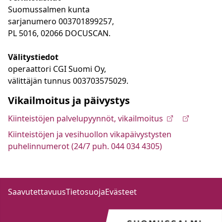
Suomussalmen kunta
sarjanumero 003701899257,
PL 5016, 02066 DOCUSCAN.
Välitystiedot
operaattori CGI Suomi Oy,
välittäjän tunnus 003703575029.
Vikailmoitus ja päivystys
Kiinteistöjen palvelupyynnöt, vikailmoitus
Kiinteistöjen ja vesihuollon vikapäivystysten
puhelinnumerot (24/7 puh. 044 034 4305)
Saavutettavuus
Tietosuoja
Evästeet