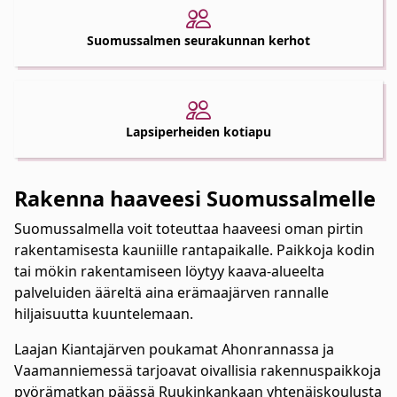
Suomussalmen seurakunnan kerhot
Lapsiperheiden kotiapu
Rakenna haaveesi Suomussalmelle
Suomussalmella voit toteuttaa haaveesi oman pirtin
rakentamisesta kauniille rantapaikalle. Paikkoja kodin
tai mökin rakentamiseen löytyy kaava-alueelta
palveluiden ääreltä aina erämaajärven rannalle
hiljaisuutta kuuntelemaan.
Laajan Kiantajärven poukamat Ahonrannassa ja
Vaamanniemessä tarjoavat oivallisia rakennuspaikkoja
pyörämatkan päässä Ruukinkankaan yhtenäiskoulusta