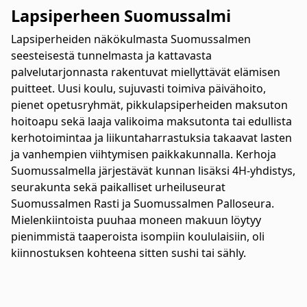
Lapsiperheen Suomussalmi
Lapsiperheiden näkökulmasta Suomussalmen
seesteisestä tunnelmasta ja kattavasta
palvelutarjonnasta rakentuvat miellyttävät elämisen
puitteet. Uusi koulu, sujuvasti toimiva päivähoito,
pienet opetusryhmät, pikkulapsiperheiden maksuton
hoitoapu sekä laaja valikoima maksutonta tai edullista
kerhotoimintaa ja liikuntaharrastuksia takaavat lasten
ja vanhempien viihtymisen paikkakunnalla. Kerhoja
Suomussalmella järjestävät kunnan lisäksi 4H-yhdistys,
seurakunta sekä paikalliset urheiluseurat
Suomussalmen Rasti ja Suomussalmen Palloseura.
Mielenkiintoista puuhaa moneen makuun löytyy
pienimmistä taaperoista isompiin koululaisiin, oli
kiinnostuksen kohteena sitten sushi tai sähly.