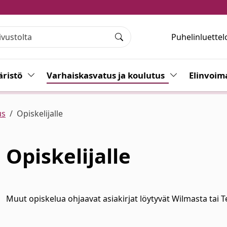
Puhelinluettel
Haku
ristö
Vaihda alasvetovalikkoa
Varhaiskasvatus ja koulutus
Vaihda alasvet
Elinvoim
us
Opiskelijalle
Opiskelijalle
alasvetovalikkoa
Muut opiskelua ohjaavat asiakirjat löytyvät Wilmasta tai
T
alasvetovalikkoa