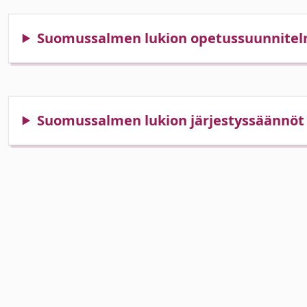
alasvetovalikkoa
Suomussalmen lukion opetussuunnite
Suomussalmen lukion järjestyssäännöt
alasvetovalikkoa
alasvetovalikkoa