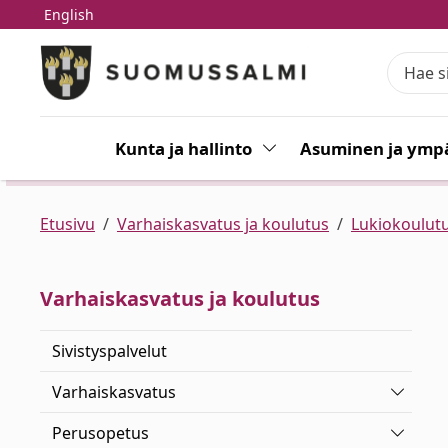
English
Siirry pääsisältöön
Siirry päävalikkoon
Kunta ja hallinto
Vaihda alasvetovalikkoa
Asuminen ja ympä
Etusivu
Varhaiskasvatus ja koulutus
Lukiokoulut
Varhaiskasvatus ja koulutus
Sivistyspalvelut
Vaihda 
Varhaiskasvatus
Vaihda 
Perusopetus