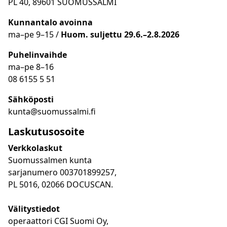
PL 40, 89601 SUOMUSSALMI
Kunnantalo avoinna
ma
–
pe 9
–15 /
Huom.
suljettu 29.6.–2.8.2026
Puhelinvaihde
ma
–
pe 8
–16
08 6155 5 51
Sähköposti
kunta@suomussalmi.fi
Laskutusosoite
Verkkolaskut
Suomussalmen kunta
sarjanumero 003701899257,
PL 5016, 02066 DOCUSCAN.
Välitystiedot
operaattori CGI Suomi Oy,