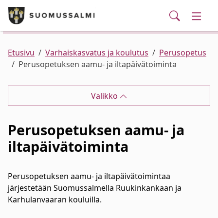
Puhelinluettelo/yhteystiedot
English
Siirry pääsisältöön
Siirry päävalikkoon
Haku
Kunta ja hallinto
Vaihd
Palvelut
Ajankohtaista
Verkkokauppa
Asuminen ja ympäristö
Vaihd
Etusivu
Varhaiskasvatus ja koulutus
Perusopetus
Perusopetuksen aamu- ja iltapäivätoiminta
Varhaiskasvatus ja koulutus
Vaihd
Valikko
Elinvoima
Vaihd
Perusopetuksen aamu- ja
Kulttuuri, vapaa-aika ja nuoret
Vaihd
iltapäivätoiminta
Perusopetuksen aamu- ja iltapäivätoimintaa
järjestetään Suomussalmella Ruukinkankaan ja
Karhulanvaaran kouluilla.