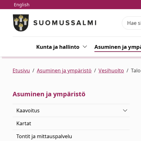
English
Siirry pääsisältöön
Siirry päävalikkoon
Kunta ja hallinto
Vaihda alasvetovalikkoa
Asuminen ja ympä
Etusivu
Asuminen ja ympäristö
Vesihuolto
Talo
Asuminen ja ympäristö
Vaihda 
Kaavoitus
Kartat
Tontit ja mittauspalvelu