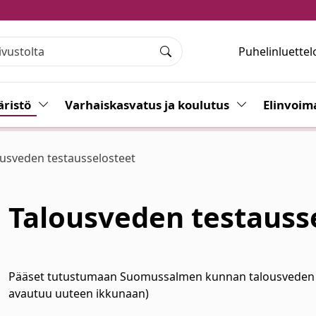
Puhelinluettel
Haku
ristö
Vaihda alasvetovalikkoa
Varhaiskasvatus ja koulutus
Vaihda alasvet
Elinvoim
usveden testausselosteet
Talousveden testauss
alasvetovalikkoa
Pääset tutustumaan Suomussalmen kunnan talousveden test
avautuu uuteen ikkunaan)