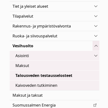
Vaihda 
Tiet ja yleiset alueet
Vaihda 
Tilapalvelut
Vaihda 
Rakennus- ja ympäristövalvonta
Vaihda 
Ruoka- ja siivouspalvelut
Vaihda 
Vesihuolto
Vaihda 
Asiointi
Maksut
Talousveden testausselosteet
Kaivoveden tutkiminen
Maksut ja taksat
Suomussalmen Energia