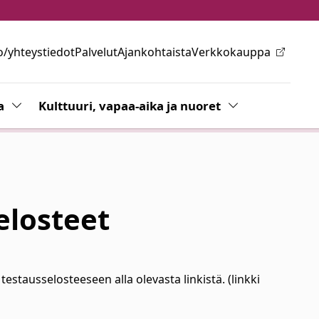
o/yhteystiedot
Palvelut
Ajankohtaista
Verkkokauppa
ovalikkoa
a
Vaihda alasvetovalikkoa
Kulttuuri, vapaa-aika ja nuoret
Vaihda alasvetov
elosteet
ausselosteeseen alla olevasta linkistä. (linkki