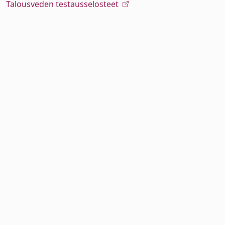
Talousveden testausselosteet
alasvetovalikkoa
alasvetovalikkoa
alasvetovalikkoa
alasvetovalikkoa
alasvetovalikkoa
alasvetovalikkoa