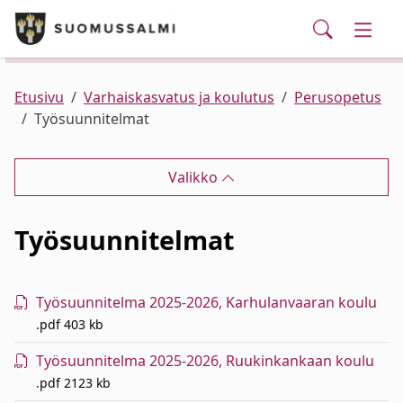
Puhelinluettelo/yhteystiedot
English
Siirry pääsisältöön
Siirry päävalikkoon
Haku
Kunta ja hallinto
Vaihd
Palvelut
Ajankohtaista
Verkkokauppa
Asuminen ja ympäristö
Vaihd
Etusivu
Varhaiskasvatus ja koulutus
Perusopetus
Työsuunnitelmat
Varhaiskasvatus ja koulutus
Vaihd
Valikko
Elinvoima
Vaihd
Työsuunnitelmat
Kulttuuri, vapaa-aika ja nuoret
Vaihd
Työsuunnitelma 2025-2026, Karhulanvaaran koulu
.pdf
403 kb
Työsuunnitelma 2025-2026, Ruukinkankaan koulu
.pdf
2123 kb