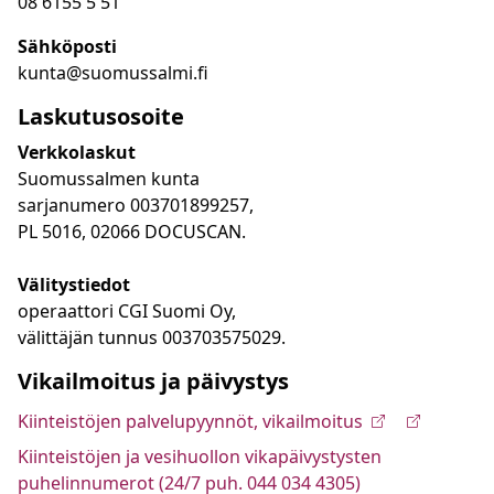
08 6155 5 51
Sähköposti
kunta@suomussalmi.fi
Laskutusosoite
Verkkolaskut
Suomussalmen kunta
sarjanumero 003701899257,
PL 5016, 02066 DOCUSCAN.
Välitystiedot
operaattori CGI Suomi Oy,
välittäjän tunnus 003703575029.
Vikailmoitus ja päivystys
Kiinteistöjen palvelupyynnöt, vikailmoitus
Kiinteistöjen ja vesihuollon vikapäivystysten
puhelinnumerot (24/7 puh. 044 034 4305)