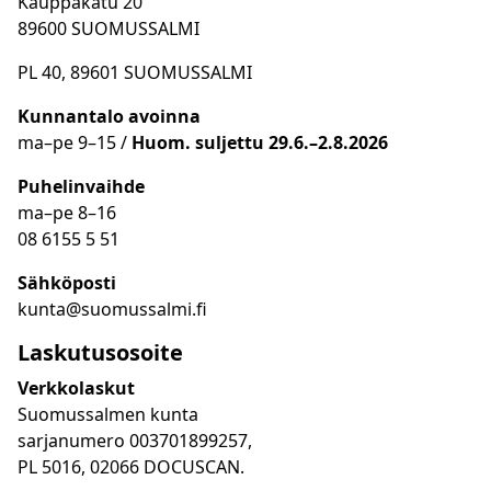
Kauppakatu 20
89600 SUOMUSSALMI
PL 40, 89601 SUOMUSSALMI
Kunnantalo avoinna
ma
–
pe 9
–15 /
Huom.
suljettu 29.6.–2.8.2026
Puhelinvaihde
ma
–
pe 8
–16
08 6155 5 51
Sähköposti
kunta@suomussalmi.fi
Laskutusosoite
Verkkolaskut
Suomussalmen kunta
sarjanumero 003701899257,
PL 5016, 02066 DOCUSCAN.