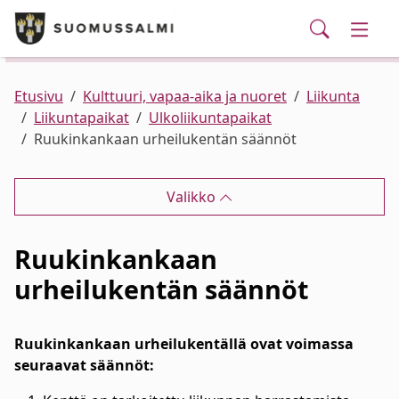
Puhelinluettelo/yhteystiedot
English
Siirry pääsisältöön
Siirry päävalikkoon
Haku
Kunta ja hallinto
Vaihd
Palvelut
Ajankohtaista
Verkkokauppa
Asuminen ja ympäristö
Vaihd
Etusivu
Kulttuuri, vapaa-aika ja nuoret
Liikunta
Liikuntapaikat
Ulkoliikuntapaikat
Ruukinkankaan urheilukentän säännöt
Varhaiskasvatus ja koulutus
Vaihd
Valikko
Elinvoima
Vaihd
Ruukinkankaan
Kulttuuri, vapaa-aika ja nuoret
Vaihd
urheilukentän säännöt
Ruukinkankaan urheilukentällä ovat voimassa
seuraavat säännöt: