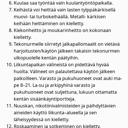
Kuulaa saa työntää vain kuulantyöntöpaikalla.
Keihästä voi heittää vain lasten tylppäkärkisellä
muovi- tai turbokeihäällä. Metalli- kärkisen
keihään heittäminen on kielletty.
Kiekonheitto ja moukarinheitto on kokonaan
kielletty.
Tekonurmelle siirretyt jalkapallomaalit on vietävä
harjoitusten/käytön jälkeen takaisin tekonurmen
ulkopuolelle kentän päätyihin.
Liikuntapaikan välineistä on pidettävä hyvää
huolta. Välineet on palautettava käytön jälkeen
paikoilleen. Varasto ja pukuhuoneet ovat auki ma-
pe 8–21. La-su ja arkipyhinä varasto ja
pukuhuoneet ovat suljettuna, lukuun ottamatta
kentän sisäänkäyntiportteja.
Nuuskan, nikotiinivalmisteiden ja päihdyttävien
aineiden käyttö liikunta–alueella ja sen
läheisyydessä on kielletty.
Roskaaminen ja sotkeminen on kielletty.