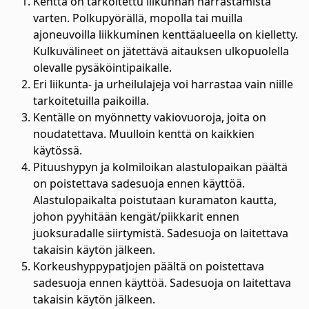
Kenttä on tarkoitettu liikunnan harrastamista
varten. Polkupyörällä, mopolla tai muilla
ajoneuvoilla liikkuminen kenttäalueella on kielletty.
Kulkuvälineet on jätettävä aitauksen ulkopuolella
olevalle pysäköintipaikalle.
Eri liikunta- ja urheilulajeja voi harrastaa vain niille
tarkoitetuilla paikoilla.
Kentälle on myönnetty vakiovuoroja, joita on
noudatettava. Muulloin kenttä on kaikkien
käytössä.
Pituushypyn ja kolmiloikan alastulopaikan päältä
on poistettava sadesuoja ennen käyttöä.
Alastulopaikalta poistutaan kuramaton kautta,
johon pyyhitään kengät/piikkarit ennen
juoksuradalle siirtymistä. Sadesuoja on laitettava
takaisin käytön jälkeen.
Korkeushyppypatjojen päältä on poistettava
sadesuoja ennen käyttöä. Sadesuoja on laitettava
takaisin käytön jälkeen.