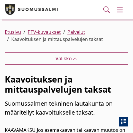
Puhelinluettelo/yhteystiedot
English
Siirry pääsisältöön
Siirry päävalikkoon
Haku
Kunta ja hallinto
Vaihd
Palvelut
Ajankohtaista
Verkkokauppa
Asuminen ja ympäristö
Vaihd
Etusivu
PTV-kuvaukset
Palvelut
Kaavoituksen ja mittauspalvelujen taksat
Varhaiskasvatus ja koulutus
Vaihd
Valikko
Elinvoima
Vaihd
Kaavoituksen ja
Kulttuuri, vapaa-aika ja nuoret
Vaihd
mittauspalvelujen taksat
Suomussalmen tekninen lautakunta on
määritellyt kaavoitukselle taksat.
KAAVAMAKSU Jos asemakaavan tai kaavan muutos on