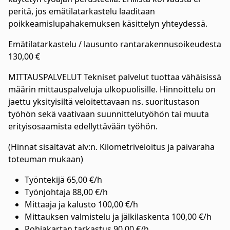
peritä, jos emätilatarkastelu laaditaan
poikkeamislupahakemuksen käsittelyn yhteydessä.
Emätilatarkastelu / lausunto rantarakennusoikeudesta
130,00 €
MITTAUSPALVELUT Tekniset palvelut tuottaa vähäisissä
määrin mittauspalveluja ulkopuolisille. Hinnoittelu on
jaettu yksityisiltä veloitettavaan ns. suoritustason
työhön sekä vaativaan suunnittelutyöhön tai muuta
erityisosaamista edellyttävään työhön.
(Hinnat sisältävät alv:n. Kilometriveloitus ja päiväraha
toteuman mukaan)
Työntekijä 65,00 €/h
Työnjohtaja 88,00 €/h
Mittaaja ja kalusto 100,00 €/h
Mittauksen valmistelu ja jälkilaskenta 100,00 €/h
Pohjakartan tarkastus 90,00 €/h