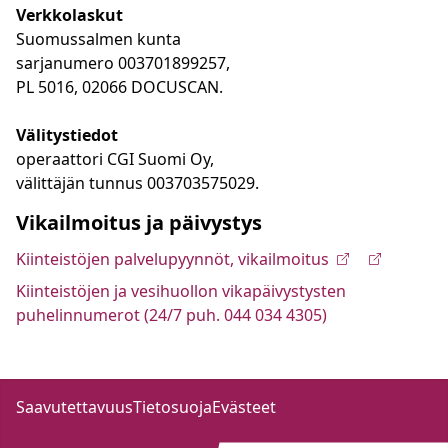
Verkkolaskut
Suomussalmen kunta
sarjanumero 003701899257,
PL 5016, 02066 DOCUSCAN.
Välitystiedot
operaattori CGI Suomi Oy,
välittäjän tunnus 003703575029.
Vikailmoitus ja päivystys
Kiinteistöjen palvelupyynnöt, vikailmoitus
Kiinteistöjen ja vesihuollon vikapäivystysten
puhelinnumerot (24/7 puh. 044 034 4305)
Saavutettavuus
Tietosuoja
Evästeet