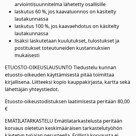
arviointisuunnitelma lähetetty osallisille
laskutus 60 %, jos kaavaluonnos on käsitelty
lautakunnassa
laskutus 100 %, jos kaavaehdotus on käsitelty
lautakunnassa
lisäksi laskutetaan kuulutukset, tulostukset ja
postitukset toteutuneiden kustannuksien
mukaisesti
ETUOSTO-OIKEUSLAUSUNTO Tiedustelu kunnan
etuosto-oikeuden käyttämisestä pitää toimittaa
kirjallisena. Liitteeksi kopio kauppakirjasta, kartta sekä
lähettäjän yhteystiedot.
Etuosto-oikeustodistuksen laatimisesta peritään 80,00
€
EMÄTILATARKASTELU Emätilatarkastelusta peritään
korvaus oletetun keskimääräisen tarkastelutyöhön
käytetyn työajan perusteella. Erillistä korvausta ei