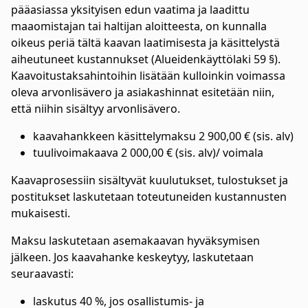
pääasiassa yksityisen edun vaatima ja laadittu
maaomistajan tai haltijan aloitteesta, on kunnalla
oikeus periä tältä kaavan laatimisesta ja käsittelystä
aiheutuneet kustannukset (Alueidenkäyttölaki 59 §).
Kaavoitustaksahintoihin lisätään kulloinkin voimassa
oleva arvonlisävero ja asiakashinnat esitetään niin,
että niihin sisältyy arvonlisävero.
kaavahankkeen käsittelymaksu 2 900,00 € (sis. alv)
tuulivoimakaava 2 000,00 € (sis. alv)/ voimala
Kaavaprosessiin sisältyvät kuulutukset, tulostukset ja
postitukset laskutetaan toteutuneiden kustannusten
mukaisesti.
Maksu laskutetaan asemakaavan hyväksymisen
jälkeen. Jos kaavahanke keskeytyy, laskutetaan
seuraavasti:
laskutus 40 %, jos osallistumis- ja