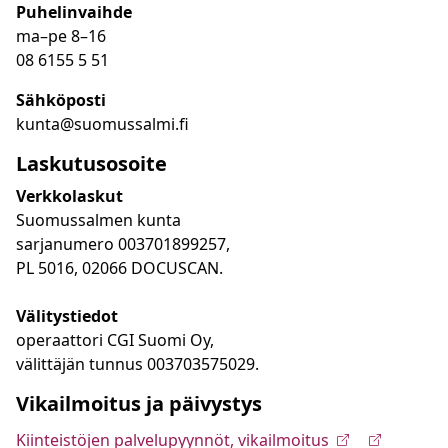
Puhelinvaihde
ma
–
pe 8
–16
08 6155 5 51
Sähköposti
kunta@suomussalmi.fi
Laskutusosoite
Verkkolaskut
Suomussalmen kunta
sarjanumero 003701899257,
PL 5016, 02066 DOCUSCAN.
Välitystiedot
operaattori CGI Suomi Oy,
välittäjän tunnus 003703575029.
Vikailmoitus ja päivystys
Kiinteistöjen palvelupyynnöt, vikailmoitus