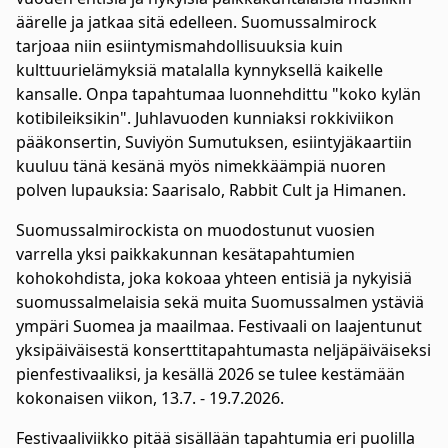
äärelle ja jatkaa sitä edelleen. Suomussalmirock
tarjoaa niin esiintymismahdollisuuksia kuin
kulttuurielämyksiä matalalla kynnyksellä kaikelle
kansalle. Onpa tapahtumaa luonnehdittu "koko kylän
kotibileiksikin". Juhlavuoden kunniaksi rokkiviikon
pääkonsertin, Suviyön Sumutuksen, esiintyjäkaartiin
kuuluu tänä kesänä myös nimekkäämpiä nuoren
polven lupauksia: Saarisalo, Rabbit Cult ja Himanen.
Suomussalmirockista on muodostunut vuosien
varrella yksi paikkakunnan kesätapahtumien
kohokohdista, joka kokoaa yhteen entisiä ja nykyisiä
suomussalmelaisia sekä muita Suomussalmen ystäviä
ympäri Suomea ja maailmaa. Festivaali on laajentunut
yksipäiväisestä konserttitapahtumasta neljäpäiväiseksi
pienfestivaaliksi, ja kesällä 2026 se tulee kestämään
kokonaisen viikon, 13.7. - 19.7.2026.
Festivaaliviikko pitää sisällään tapahtumia eri puolilla