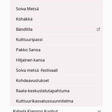
Soiva Metsä
Köhäkkä
Bänditila
Kulttuuripassi
Pakko Sanoa
Hiljainen kansa
Soiva metsä -festivaali
Kohdeavustukset
Raate-keskustelutapahtuma
Kulttuurikasvatussuunnitelma
Vaihda 
Kylpylä Kiannon Kuohut