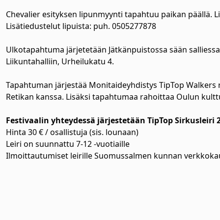
Chevalier esityksen lipunmyynti tapahtuu paikan päällä. Lip
Lisätiedustelut lipuista: puh. 0505277878
Ulkotapahtuma järjetetään Jätkänpuistossa sään salliessa
Liikuntahalliin, Urheilukatu 4.
Tapahtuman järjestää Monitaideyhdistys TipTop Walkers 
Retikan kanssa. Lisäksi tapahtumaa rahoittaa Oulun kulttu
Festivaalin yhteydessä järjestetään TipTop Sirkusleiri 2.
Hinta 30 € / osallistuja (sis. lounaan)
Leiri on suunnattu 7-12 -vuotiaille
Ilmoittautumiset leirille Suomussalmen kunnan verkko
alasvetovalikkoa