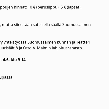
pujen hinnat: 10 € (peruslippu), 5 € (lapset).
, mutta siirretään sateisella säällä Suomussalmen
ry yhteistyössä Suomussalmen kunnan ja Teatteri
urisäätiö ja Otto A. Malmin lahjoitusrahasto.
-4.6. klo 9-14
kaupassa.