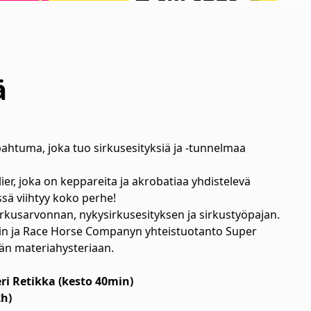
ä
ahtuma, joka tuo sirkusesityksiä ja -tunnelmaa
er, joka on keppareita ja akrobatiaa yhdistelevä
ssä viihtyy koko perhe!
rkusarvonnan, nykysirkusesityksen ja sirkustyöpajan.
n ja Race Horse Companyn yhteistuotanto Super
än materiahysteriaan.
eri Retikka (kesto 40min)
2h)