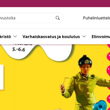
Puhelinluettel
Haku
ristö
Vaihda alasvetovalikkoa
Varhaiskasvatus ja koulutus
Vaihda alasvet
Elinvoim