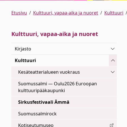
Etusivu
Kulttuuri, vapaa-aika ja nuoret
Kulttuuri
Kulttuuri, vapaa-aika ja nuoret
Vaihda 
Kirjasto
Vaihda 
Kulttuuri
Vaihda 
Kesäteatterialueen vuokraus
Suomussalmi — Oulu2026 Euroopan
kulttuuripääkaupunki
Sirkusfestivaali Ämmä
Suomussalmirock
Kotiseutumuseo