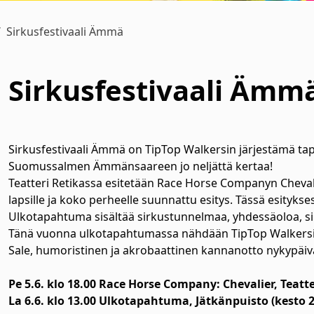
Sirkusfestivaali Ämmä
Sirkusfestivaali Ämm
alasvetovalikkoa
alasvetovalikkoa
Sirkusfestivaali Ämmä on TipTop Walkersin järjestämä tap
Suomussalmen Ämmänsaareen jo neljättä kertaa!
alasvetovalikkoa
Teatteri Retikassa esitetään Race Horse Companyn Chevali
lapsille ja koko perheelle suunnattu esitys. Tässä esitykse
Ulkotapahtuma sisältää sirkustunnelmaa, yhdessäoloa, si
Tänä vuonna ulkotapahtumassa nähdään TipTop Walkersi
Sale, humoristinen ja akrobaattinen kannanotto nykypäiv
Pe 5.6. klo 18.00 Race Horse Company: Chevalier, Teatt
La 6.6. klo 13.00 Ulkotapahtuma, Jätkänpuisto (kesto 