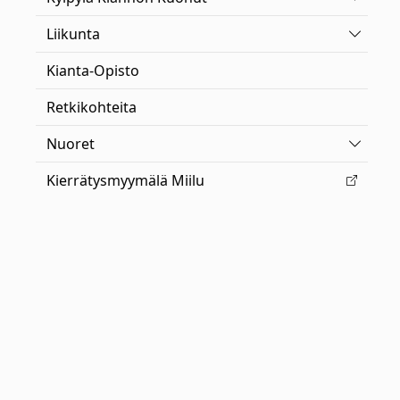
Vaihda 
Liikunta
Kianta-Opisto
Retkikohteita
Vaihda 
Nuoret
Kierrätysmyymälä Miilu