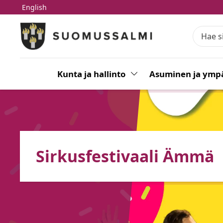
English
Siirry pääsisältöön
Siirry päävalikkoon
Kunta ja hallinto
Vaihda alasvetovalikkoa
Asuminen ja ympä
Sirkusfestivaali Ämmä