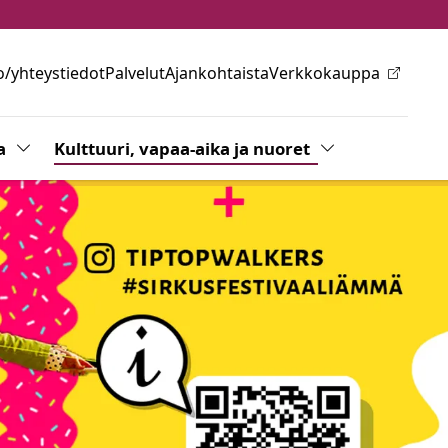
o/yhteystiedot
Palvelut
Ajankohtaista
Verkkokauppa
ovalikkoa
a
Vaihda alasvetovalikkoa
Kulttuuri, vapaa-aika ja nuoret
Vaihda alasvetov