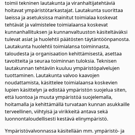
toimii tekninen lautakunta ja viranhaltijatehtäviä
hoitavat ympäristötarkastajat. Lautakunta suorittaa
laeissa ja asetuksissa mainitut toimialaa koskevat
tehtävät ja valmistelee toimialaansa koskevat
kunnanhallituksen ja kunnanvaltuuston käsiteltäväksi
tulevat asiat ja huolehtii päätösten täytäntöönpanosta.
Lautakunta huolehtii toimialansa toiminnasta,
taloudesta ja organisaation kehittämisestä, asettaa
tavoitteita ja seuraa toiminnan tuloksia. Teknisen
lautakunnan tehtäviin kuuluu ympäristöpalvelujen
tuottaminen. Lautakunta valvoo kaavojen
noudattamista, käsittelee toimialaansa koskevien
lupien käsittelyn ja edistää ympäristön suojelua siten,
että luontoa ja muuta ympäristöä suojelemalla,
hoitamalla ja kehittämällä turvataan kunnan asukkaille
terveellinen, viihtyisä ja virikkeitä antava sekä
luonnontaloudellisesti kestävä elinympäristö.
Ympäristövalvonnassa käsitellään mm. ympäristö- ja