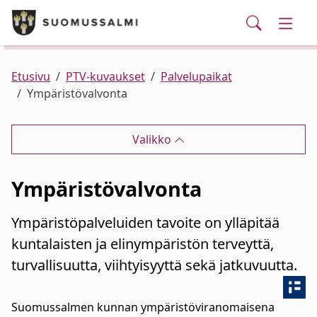
Puhelinluettelo/yhteystiedot
English
Siirry pääsisältöön
Siirry päävalikkoon
Haku
Kunta ja hallinto
Vaihd
Palvelut
Ajankohtaista
Verkkokauppa
Asuminen ja ympäristö
Vaihd
Etusivu
PTV-kuvaukset
Palvelupaikat
Ympäristövalvonta
Varhaiskasvatus ja koulutus
Vaihd
Valikko
Elinvoima
Vaihd
Ympäristövalvonta
Kulttuuri, vapaa-aika ja nuoret
Vaihd
Ympäristöpalveluiden tavoite on ylläpitää
kuntalaisten ja elinympäristön terveyttä,
turvallisuutta, viihtyisyyttä sekä jatkuvuutta.
Suomussalmen kunnan ympäristöviranomaisena