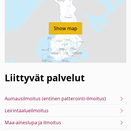
Show map
Liittyvät
palvelut
Aumausilmoitus (entinen patterointi-ilmoitus)
Leirintäalueilmoitus
Maa-aineslupa ja ilmoitus