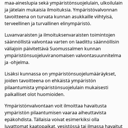
maa-aineslupia sekä ympäristönsuojelulain, ulkoilulain
ja jätelain mukaisia ilmoituksia. Ympäristövalvonnan
tavoitteena on turvata kunnan asukkaille viihtyisä,
terveellinen ja turvallinen elinympäristö.
Luvanvaraisten ja ilmoituksenvaraisten toimintojen
säännöllistä valvontaa varten on laadittu säännöllisin
väliajoin päivitettävä Suomussalmen kunnan
ympäristönsuojeluviranomaisen valvontasuunnitelma
ja -ohjelma.
Lisäksi kunnassa on ympäristönsuojelumääräykset,
joiden tavoitteena on ehkäistä ympäristön
pilaantumista ympäristönsuojelulain mukaisesti
paikalliset olot huomioiden.
Ympäristönvalvontaan voit ilmoittaa havaitusta
ympäristön pilaantumisen vaaraa aiheuttavista
epäkohdista. Tällaisia voivat esimerkiksi olla
luvattomat kaatopaikat, vesistössä tai ilmassa havaitut