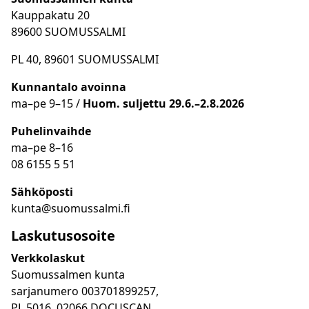
Kauppakatu 20
89600 SUOMUSSALMI
PL 40, 89601 SUOMUSSALMI
Kunnantalo avoinna
ma
–
pe 9
–15 /
Huom.
suljettu 29.6.–2.8.2026
Puhelinvaihde
ma
–
pe 8
–16
08 6155 5 51
Sähköposti
kunta@suomussalmi.fi
Laskutusosoite
Verkkolaskut
Suomussalmen kunta
sarjanumero 003701899257,
PL 5016, 02066 DOCUSCAN.