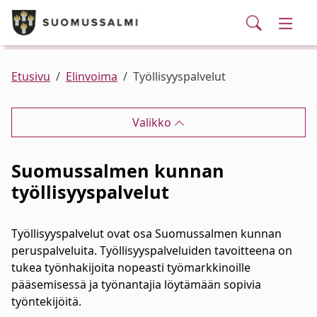
Puhelinluettelo/yhteystiedot
English
Siirry pääsisältöön
Siirry päävalikkoon
Haku
Kunta ja hallinto
Vaihd
Palvelut
Ajankohtaista
Verkkokauppa
Asuminen ja ympäristö
Vaihd
Etusivu
Elinvoima
Työllisyyspalvelut
Varhaiskasvatus ja koulutus
Vaihd
Valikko
Elinvoima
Vaihd
Suomussalmen kunnan
työllisyyspalvelut
Kulttuuri, vapaa-aika ja nuoret
Vaihd
Työllisyyspalvelut ovat osa Suomussalmen kunnan
peruspalveluita. Työllisyyspalveluiden tavoitteena on
tukea työnhakijoita nopeasti työmarkkinoille
pääsemisessä ja työnantajia löytämään sopivia
työntekijöitä.