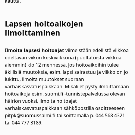
kautta.
Lapsen hoitoaikojen
ilmoittaminen
Ilmoita lapsesi hoitoajat
viimeistään edellistä viikkoa
edeltävän viikon keskiviikkona (puoltatoista viikkoa
aiemmin) klo 12 mennessä. Jos hoitoaikoihin tulee
äkillisiä muutoksia, esim. lapsi sairastuu ja viikko on jo
lukittu, ilmoita muutokset suoraan
varhaiskasvatuspaikkaan. Mikäli et pysty ilmoittamaan
hoitoaikoja esim. suomi.fi -tunnistepalvelussa olevan
häiriön vuoksi, ilmoita hoitoajat
varhaiskasvatuspaikkaan sähköpostilla osoitteeseen
pitpk@suomussalmi.fi tai soittamalla p. 044 568 4321
tai 044 777 3189.