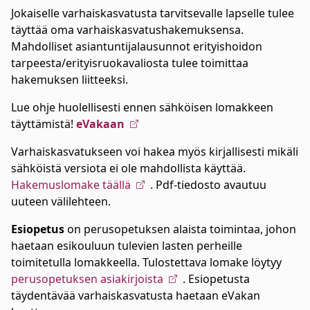
Jokaiselle varhaiskasvatusta tarvitsevalle lapselle tulee
täyttää oma varhaiskasvatushakemuksensa.
Mahdolliset asiantuntijalausunnot erityishoidon
tarpeesta/erityisruokavaliosta tulee toimittaa
hakemuksen liitteeksi.
Lue ohje huolellisesti ennen sähköisen lomakkeen
täyttämistä!
eVakaan
Varhaiskasvatukseen voi hakea myös kirjallisesti mikäli
sähköistä versiota ei ole mahdollista käyttää.
Hakemuslomake täällä
. Pdf-tiedosto avautuu
uuteen välilehteen.
Esiopetus
on perusopetuksen alaista toimintaa, johon
haetaan esikouluun tulevien lasten perheille
toimitetulla lomakkeella. Tulostettava lomake löytyy
perusopetuksen asiakirjoista
. Esiopetusta
täydentävää varhaiskasvatusta haetaan eVakan