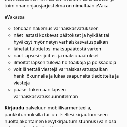
toiminnanohjausjärjestelmä on nimeltään eVaka.
eVakassa
tehdään hakemus varhaiskasvatukseen
näet lastasi koskevat päätökset ja hylkäät tai
hyväksyt myönnetyn varhaiskasvatuspaikan
lähetät tulotietosi maksupäätöstä varten
näet lapsesi sijoitus- ja maksupäätökset
ilmoitat lapsen tulevia hoitoaikoja ja poissaoloja
voit lähettää viestejä varhaiskasvatuspaikan
henkilökunnalle ja lukea saapuneita tiedotteita ja
viestejä
pääset lukemaan lapsen
varhaiskasvatussuunnitelman
Kirjaudu
palveluun mobiilivarmenteella,
pankkitunnuksilla tai luo itsellesi kirjautumiseen
huoltajakohtainen kevytkirjautumistunnus (vain osa