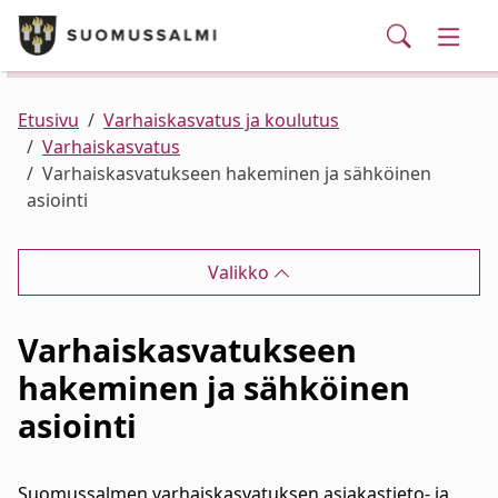
Puhelinluettelo/yhteystiedot
English
Siirry pääsisältöön
Siirry päävalikkoon
Haku
Kunta ja hallinto
Vaihd
Palvelut
Ajankohtaista
Verkkokauppa
Asuminen ja ympäristö
Vaihd
Etusivu
Varhaiskasvatus ja koulutus
Varhaiskasvatus
Varhaiskasvatukseen hakeminen ja sähköinen
Varhaiskasvatus ja koulutus
Vaihd
asiointi
Elinvoima
Vaihd
Valikko
Kulttuuri, vapaa-aika ja nuoret
Vaihd
Varhaiskasvatukseen
hakeminen ja sähköinen
asiointi
Suomussalmen varhaiskasvatuksen asiakastieto- ja