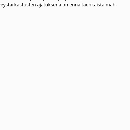
Ter­veys­tar­kas­tus­ten aja­tuk­se­na on en­nal­taeh­käis­tä mah­