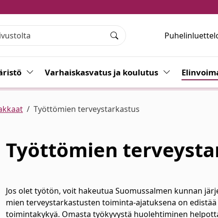
Puhelinluettel
Haku
ristö
Vaihda alasvetovalikkoa
Varhaiskasvatus ja koulutus
Vaihda alasvet
Elinvoim
akkaat
Työttömien terveystarkastus
Työttömien terveysta
alasvetovalikkoa
alasvetovalikkoa
Jos olet työ­tön, voit ha­keu­tua Suomussalmen kunnan jär­jes­
mien ter­veys­tar­kas­tus­ten toi­min­ta-aja­tuk­se­na on edis­tää t
toi­min­ta­ky­kyä. Omas­ta työ­ky­vys­tä huo­leh­ti­mi­nen hel­pot­t