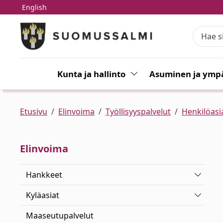
English
Siirry pääsisältöön
Siirry päävalikkoon
Kunta ja hallinto
Vaihda alasvetovalikkoa
Asuminen ja ympä
Etusivu
Elinvoima
Työllisyyspalvelut
Henkilöasi
Elinvoima
Vaihda 
Hankkeet
Vaihda 
Kyläasiat
Maaseutupalvelut