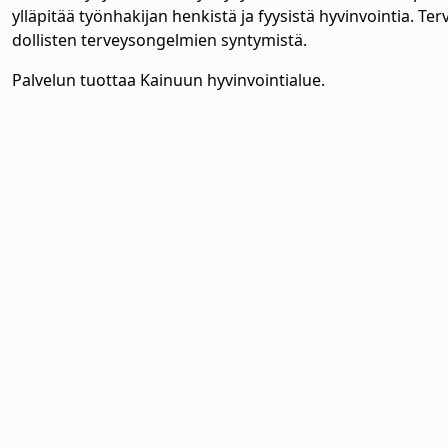
yl­lä­pi­tää työn­ha­ki­jan hen­kis­tä ja fyy­sis­tä hy­vin­voin­tia. 
dol­lis­ten ter­vey­son­gel­mien syn­ty­mis­tä.
alasvetovalikkoa
Palvelun tuottaa Kainuun hyvinvointialue.
alasvetovalikkoa
alasvetovalikkoa
alasvetovalikkoa