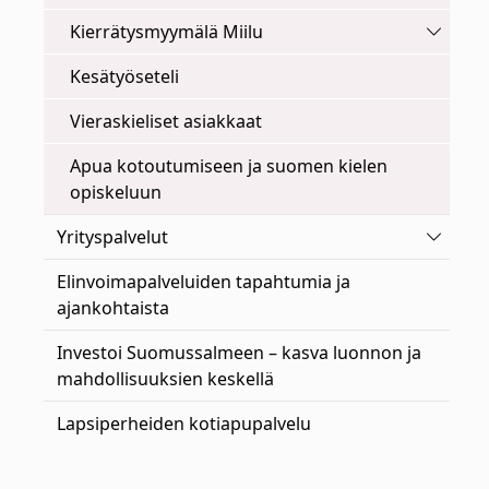
Vaihda 
Kierrätysmyymälä Miilu
Kesätyöseteli
Vieraskieliset asiakkaat
Apua kotoutumiseen ja suomen kielen
opiskeluun
Vaihda 
Yrityspalvelut
Elinvoimapalveluiden tapahtumia ja
ajankohtaista
Investoi Suomussalmeen – kasva luonnon ja
mahdollisuuksien keskellä
Lapsiperheiden kotiapupalvelu