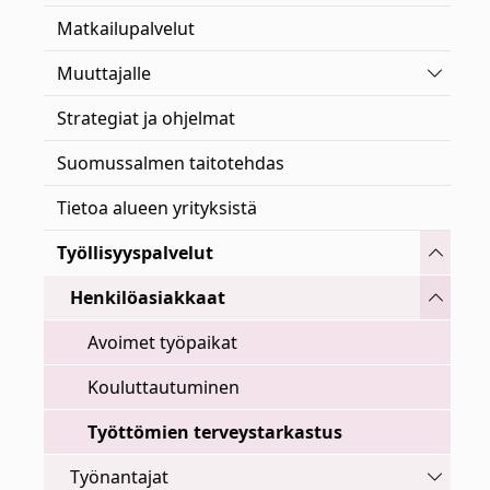
Matkailupalvelut
Vaihda 
Muuttajalle
Strategiat ja ohjelmat
Suomussalmen taitotehdas
Tietoa alueen yrityksistä
Vaihda 
Työllisyyspalvelut
Vaihda 
Henkilöasiakkaat
Avoimet työpaikat
Kouluttautuminen
Työttömien terveystarkastus
Vaihda 
Työnantajat