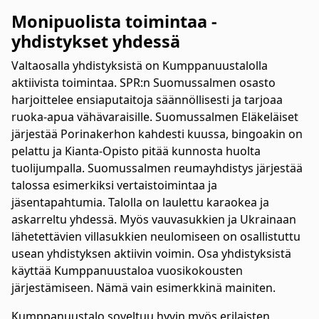
Monipuolista toimintaa -
yhdistykset yhdessä
Valtaosalla yhdistyksistä on Kumppanuustalolla
aktiivista toimintaa. SPR:n Suomussalmen osasto
harjoittelee ensiaputaitoja säännöllisesti ja tarjoaa
ruoka-apua vähävaraisille. Suomussalmen Eläkeläiset
järjestää Porinakerhon kahdesti kuussa, bingoakin on
pelattu ja Kianta-Opisto pitää kunnosta huolta
tuolijumpalla. Suomussalmen reumayhdistys järjestää
talossa esimerkiksi vertaistoimintaa ja
jäsentapahtumia. Talolla on laulettu karaokea ja
askarreltu yhdessä. Myös vauvasukkien ja Ukrainaan
lähetettävien villasukkien neulomiseen on osallistuttu
usean yhdistyksen aktiivin voimin. Osa yhdistyksistä
käyttää Kumppanuustaloa vuosikokousten
järjestämiseen. Nämä vain esimerkkinä mainiten.
Kumppanuustalo soveltuu hyvin myös erilaisten