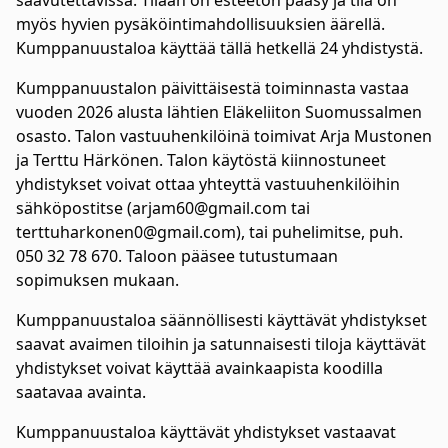
saavutettavissa. Tilaan on esteetön pääsy ja tila on
myös hyvien pysäköintimahdollisuuksien äärellä.
Kumppanuustaloa käyttää tällä hetkellä 24 yhdistystä.
Kumppanuustalon päivittäisestä toiminnasta vastaa
vuoden 2026 alusta lähtien Eläkeliiton Suomussalmen
osasto. Talon vastuuhenkilöinä toimivat Arja Mustonen
ja Terttu Härkönen. Talon käytöstä kiinnostuneet
yhdistykset voivat ottaa yhteyttä vastuuhenkilöihin
sähköpostitse (arjam60@gmail.com tai
terttuharkonen0@gmail.com), tai puhelimitse, puh.
050 32 78 670. Taloon pääsee tutustumaan
sopimuksen mukaan.
Kumppanuustaloa säännöllisesti käyttävät yhdistykset
saavat avaimen tiloihin ja satunnaisesti tiloja käyttävät
yhdistykset voivat käyttää avainkaapista koodilla
saatavaa avainta.
Kumppanuustaloa käyttävät yhdistykset vastaavat