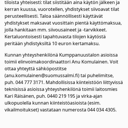
tiloista yhteisesti: tilat siistitään aina käytön jälkeen ja
kerran kuussa, vuorotellen, yhdistykset siivoavat tilat
perusteellisesti. Taloa säännöllisesti käyttävät
yhdistykset maksavat vuosittain pientä käyttömaksua,
jolla hankitaan mm. siivousaineet ja -tarvikkeet.
Kertaluontoisesti tapahtuvasta tilojen käytöstä
peritään yhdistyksiltä 10 euron kertamaksu.
Kunnan yhteyshenkilönä Kumppanuustalon asioissa
toimii elinvoimakoordinaattori Anu Komulainen. Voit
ottaa yhteyttä sähköpostitse
(anu.komulainen@suomussalmi.fi) tai puhelimitse,
puh. 044 777 3171. Mahdollisissa kiinteistöön liittyvissä
teknisissä asioissa yhteyshenkilönä toimii laitosmies
Kari Räisänen, puh. 0440 219 195 ja virka-ajan
ulkopuolella kunnan kiinteistöasioista (esim.
vikailmoitukset) vastataan numerosta 044 034 4305.