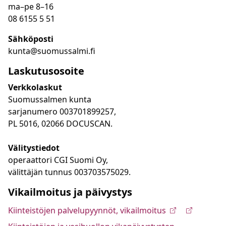
ma
–
pe 8
–16
08 6155 5 51
Sähköposti
kunta@suomussalmi.fi
Laskutusosoite
Verkkolaskut
Suomussalmen kunta
sarjanumero 003701899257,
PL 5016, 02066 DOCUSCAN.
Välitystiedot
operaattori CGI Suomi Oy,
välittäjän tunnus 003703575029.
Vikailmoitus ja päivystys
Kiinteistöjen palvelupyynnöt, vikailmoitus