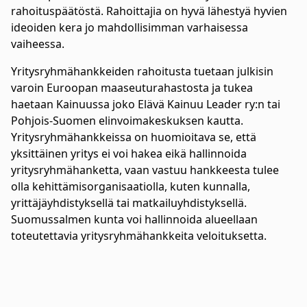
rahoituspäätöstä. Rahoittajia on hyvä lähestyä hyvien
ideoiden kera jo mahdollisimman varhaisessa
vaiheessa.
Yritysryhmähankkeiden rahoitusta tuetaan julkisin
varoin Euroopan maaseuturahastosta ja tukea
haetaan Kainuussa joko Elävä Kainuu Leader ry:n tai
Pohjois-Suomen elinvoimakeskuksen kautta.
Yritysryhmähankkeissa on huomioitava se, että
yksittäinen yritys ei voi hakea eikä hallinnoida
yritysryhmähanketta, vaan vastuu hankkeesta tulee
olla kehittämisorganisaatiolla, kuten kunnalla,
yrittäjäyhdistyksellä tai matkailuyhdistyksellä.
Suomussalmen kunta voi hallinnoida alueellaan
toteutettavia yritysryhmähankkeita veloituksetta.