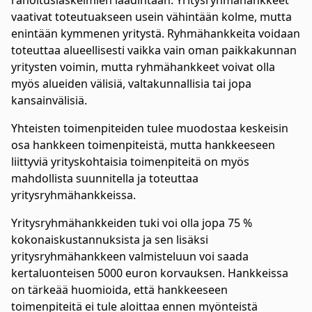
rahoituslaskelmien laadintaan. Yritysryhmähankkeet
vaativat toteutuakseen usein vähintään kolme, mutta
enintään kymmenen yritystä. Ryhmähankkeita voidaan
toteuttaa alueellisesti vaikka vain oman paikkakunnan
yritysten voimin, mutta ryhmähankkeet voivat olla
myös alueiden välisiä, valtakunnallisia tai jopa
kansainvälisiä.
Yhteisten toimenpiteiden tulee muodostaa keskeisin
osa hankkeen toimenpiteistä, mutta hankkeeseen
liittyviä yrityskohtaisia toimenpiteitä on myös
mahdollista suunnitella ja toteuttaa
yritysryhmähankkeissa.
Yritysryhmähankkeiden tuki voi olla jopa 75 %
kokonaiskustannuksista ja sen lisäksi
yritysryhmähankkeen valmisteluun voi saada
kertaluonteisen 5000 euron korvauksen. Hankkeissa
on tärkeää huomioida, että hankkeeseen
toimenpiteitä ei tule aloittaa ennen myönteistä