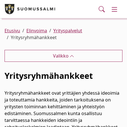
Puhelinluettelo/yhteystiedot
English
Siirry pääsisältöön
Siirry päävalikkoon
Haku
Kunta ja hallinto
Vaihd
Palvelut
Ajankohtaista
Verkkokauppa
Asuminen ja ympäristö
Vaihd
Etusivu
Elinvoima
Yrityspalvelut
Yritysryhmähankkeet
Varhaiskasvatus ja koulutus
Vaihd
Valikko
Elinvoima
Vaihd
Yritysryhmähankkeet
Kulttuuri, vapaa-aika ja nuoret
Vaihd
Yritysryhmähankkeet ovat yrittäjien yhdessä ideoimia
ja toteuttamia hankkeita, joiden tarkoituksena on
yritysten toiminnan kehittäminen ja yhteistyön
edistäminen. Suomussalmen kunta osallistuu
tarvittaessa hankkeiden ideointiin ja