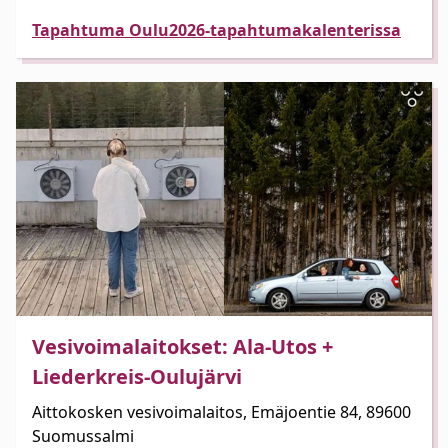
Tapahtuma Oulu2026-tapahtumakalenterissa
Vesivoimalaitokset: Ala-Utos +
Liederkreis-Oulujärvi
Aittokosken vesivoimalaitos, Emäjoentie 84, 89600
Suomussalmi