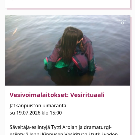
Vesivoimalaitokset: Vesirituaali
Jätkänpuiston uimaranta
su 19.07.2026 klo 15:00
Säveltäjä-esiintyjä Tytti Arolan ja dramaturgi-
esiintyjä Jenni Kinnusen Vesirituaali tutkii veden