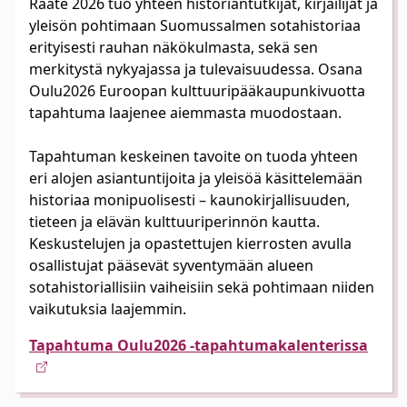
Raate 2026 tuo yhteen historiantutkijat, kirjailijat ja
yleisön pohtimaan Suomussalmen sotahistoriaa
erityisesti rauhan näkökulmasta, sekä sen
merkitystä nykyajassa ja tulevaisuudessa. Osana
Oulu2026 Euroopan kulttuuripääkaupunkivuotta
tapahtuma laajenee aiemmasta muodostaan.
Tapahtuman keskeinen tavoite on tuoda yhteen
eri alojen asiantuntijoita ja yleisöä käsittelemään
historiaa monipuolisesti – kaunokirjallisuuden,
tieteen ja elävän kulttuuriperinnön kautta.
Keskustelujen ja opastettujen kierrosten avulla
osallistujat pääsevät syventymään alueen
sotahistoriallisiin vaiheisiin sekä pohtimaan niiden
vaikutuksia laajemmin.
Tapahtuma Oulu2026 -tapahtumakalenterissa