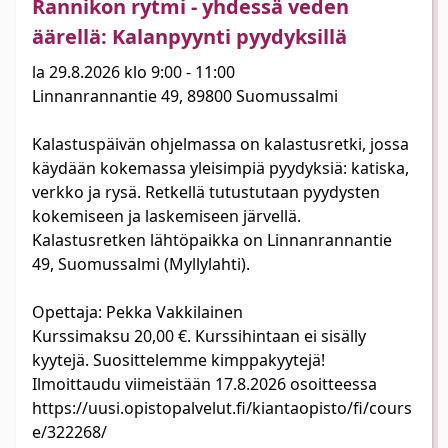
Rannikon rytmi - yhdessä veden
äärellä: Kalanpyynti pyydyksillä
la 29.8.2026 klo 9:00 - 11:00
Linnanrannantie 49, 89800 Suomussalmi
Kalastuspäivän ohjelmassa on kalastusretki, jossa
käydään kokemassa yleisimpiä pyydyksiä: katiska,
verkko ja rysä. Retkellä tutustutaan pyydysten
kokemiseen ja laskemiseen järvellä.
Kalastusretken lähtöpaikka on Linnanrannantie
49, Suomussalmi (Myllylahti).
Opettaja: Pekka Vakkilainen
Kurssimaksu 20,00 €. Kurssihintaan ei sisälly
kyytejä. Suosittelemme kimppakyytejä!
Ilmoittaudu viimeistään 17.8.2026 osoitteessa
https://uusi.opistopalvelut.fi/kiantaopisto/fi/cours
e/322268/