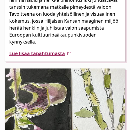
lämmin laulu ja herkkä pianomusiikki johdattavat
tanssin tukemana matkalle pimeydestä valoon.
Tavoitteena on luoda yhteisöllinen ja visuaalinen
kokemus, jossa Hiljaisen Kansan maaginen miljöö
herää henkiin ja juhlistaa valon saapumista
Euroopan kulttuuripääkaupunkivuoden
kynnyksellä.
Lue lisää tapahtumasta