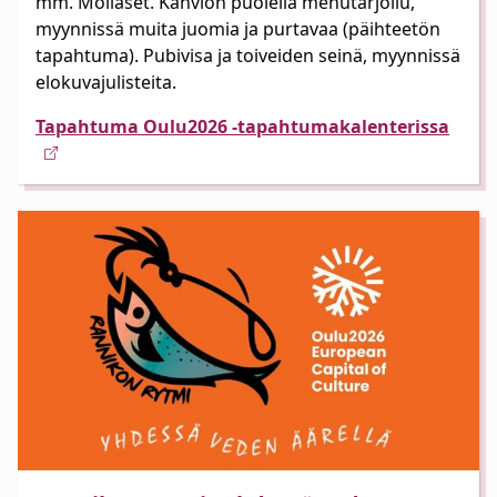
mm. Moilaset. Kahvion puolella mehutarjoilu,
myynnissä muita juomia ja purtavaa (päihteetön
tapahtuma). Pubivisa ja toiveiden seinä, myynnissä
elokuvajulisteita.
Tapahtuma Oulu2026 -tapahtumakalenterissa