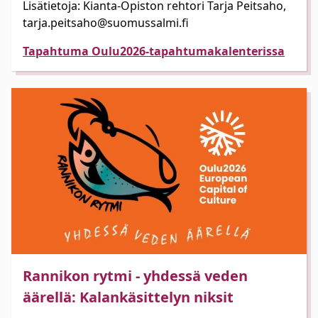
Lisätietoja: Kianta-Opiston rehtori Tarja Peitsaho,
tarja.peitsaho@suomussalmi.fi
Tapahtuma Oulu2026-tapahtumakalenterissa
Rannikon rytmi - yhdessä veden
äärellä: Kalankäsittelyn niksit