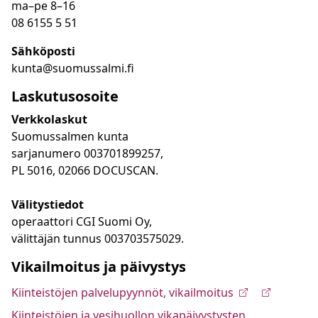
ma
–
pe 8
–16
08 6155 5 51
Sähköposti
kunta@suomussalmi.fi
Laskutusosoite
Verkkolaskut
Suomussalmen kunta
sarjanumero 003701899257,
PL 5016, 02066 DOCUSCAN.
Välitystiedot
operaattori CGI Suomi Oy,
välittäjän tunnus 003703575029.
Vikailmoitus ja päivystys
Kiinteistöjen palvelupyynnöt, vikailmoitus
Kiinteistöjen ja vesihuollon vikapäivystysten