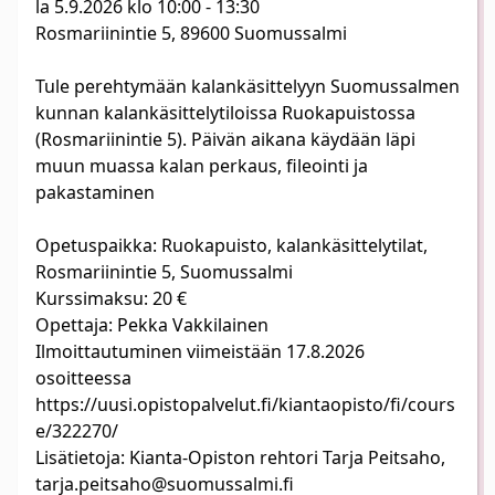
la 5.9.2026 klo 10:00 - 13:30
Rosmariinintie 5, 89600 Suomussalmi
Tule perehtymään kalankäsittelyyn Suomussalmen
kunnan kalankäsittelytiloissa Ruokapuistossa
(Rosmariinintie 5). Päivän aikana käydään läpi
muun muassa kalan perkaus, fileointi ja
pakastaminen
Opetuspaikka: Ruokapuisto, kalankäsittelytilat,
Rosmariinintie 5, Suomussalmi
Kurssimaksu: 20 €
Opettaja: Pekka Vakkilainen
Ilmoittautuminen viimeistään 17.8.2026
osoitteessa
https://uusi.opistopalvelut.fi/kiantaopisto/fi/cours
e/322270/
Lisätietoja: Kianta-Opiston rehtori Tarja Peitsaho,
tarja.peitsaho@suomussalmi.fi