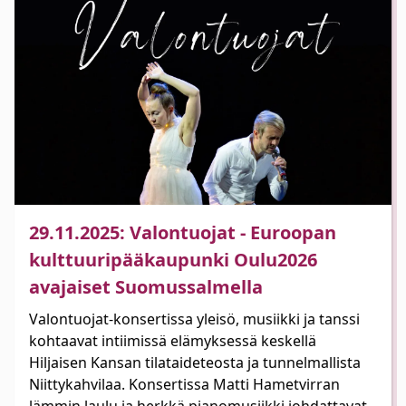
29.11.2025: Valontuojat - Euroopan
kulttuuripääkaupunki Oulu2026
avajaiset Suomussalmella
Valontuojat-konsertissa yleisö, musiikki ja tanssi
kohtaavat intiimissä elämyksessä keskellä
Hiljaisen Kansan tilataideteosta ja tunnelmallista
Niittykahvilaa. Konsertissa Matti Hametvirran