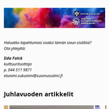
Haluatko tapahtumasi osaksi tämän sivun sisältöä?
Ota yhteyttä:
Iida Falck
kulttuurituottaja
p. 044 511 9871
etunimi.sukunimi@suomussalmi.fi
Juhlavuoden artikkelit