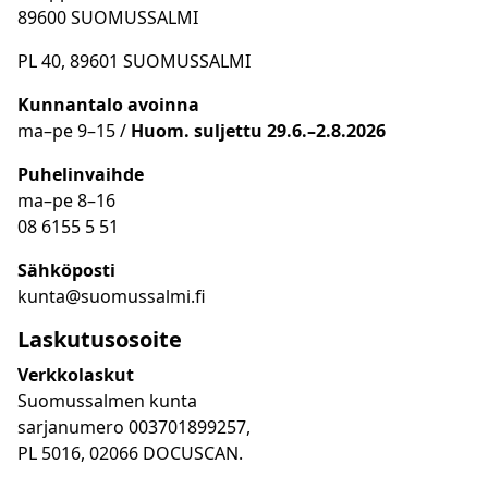
89600 SUOMUSSALMI
PL 40, 89601 SUOMUSSALMI
Kunnantalo avoinna
ma
–
pe 9
–15 /
Huom.
suljettu 29.6.–2.8.2026
Puhelinvaihde
ma
–
pe 8
–16
08 6155 5 51
Sähköposti
kunta@suomussalmi.fi
Laskutusosoite
Verkkolaskut
Suomussalmen kunta
sarjanumero 003701899257,
PL 5016, 02066 DOCUSCAN.