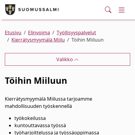
Puhelinluettelo/yhteystiedot
English
Siirry pääsisältöön
Siirry päävalikkoon
Haku
Kunta ja hallinto
Vaihd
Palvelut
Ajankohtaista
Verkkokauppa
Asuminen ja ympäristö
Vaihd
Etusivu
Elinvoima
Työllisyyspalvelut
Kierrätysmyymälä Miilu
Töihin Miiluun
Varhaiskasvatus ja koulutus
Vaihd
Valikko
Elinvoima
Vaihd
Töihin Miiluun
Kulttuuri, vapaa-aika ja nuoret
Vaihd
Kierrätysmyymälä Miilussa tarjoamme
mahdollisuuden työskennellä
työkokeilussa
kuntouttavassa työssä
työharjoittelussa ja työssäoppimassa