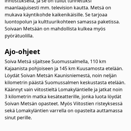
innostuksella, ja se on tullut tunnetuksi
maanlaajuisesti mm. television kautta. Metsä on
mukava käyntikohde kaikenikäisille. Se tarjoaa
luontopolun ja kulttuurikohteen samassa paketissa.
Soivaan Metsään on mahdollista kulkea myös
pyörätuolilla.
Ajo-ohjeet
Soiva Metsä sijaitsee Suomussalmella, 110 km
Kajaanista pohjoiseen ja 145 km Kuusamosta etelään.
Löydät Soivan Metsän Kaunisniemestä, noin neljän
kilometrin päästä Suomussalmen keskustasta etelään.
Käännyt vain viitostieltä Lomakyläntielle ja jatkat noin
3 kilometrin matka kesäteatterille, jonka luota löydät
Soivan Metsän opasteet. Myös Viitostien risteyksessä
sekä Lomakyläntien varrella on opasteita auttamassa
sinut perille.