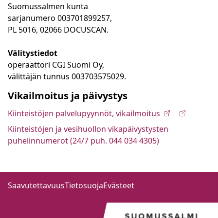
Suomussalmen kunta
sarjanumero 003701899257,
PL 5016, 02066 DOCUSCAN.
Välitystiedot
operaattori CGI Suomi Oy,
välittäjän tunnus 003703575029.
Vikailmoitus ja päivystys
Kiinteistöjen palvelupyynnöt, vikailmoitus
Kiinteistöjen ja vesihuollon vikapäivystysten
puhelinnumerot (24/7 puh. 044 034 4305)
Saavutettavuus
Tietosuoja
Evästeet