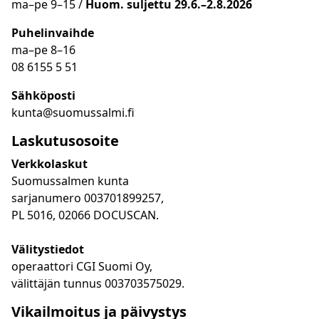
ma
–
pe 9
–15 /
Huom.
suljettu 29.6.–2.8.2026
Puhelinvaihde
ma
–
pe 8
–16
08 6155 5 51
Sähköposti
kunta@suomussalmi.fi
Laskutusosoite
Verkkolaskut
Suomussalmen kunta
sarjanumero 003701899257,
PL 5016, 02066 DOCUSCAN.
Välitystiedot
operaattori CGI Suomi Oy,
välittäjän tunnus 003703575029.
Vikailmoitus ja päivystys