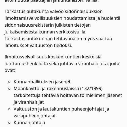
avoimuutta päättäjien ja kuntalaisten välillä.
Tarkastuslautakunta valvoo sidonnaisuuksien
ilmoittamisvelvollisuuksien noudattamista ja huolehtii
sidonnaisuusrekisterin julkisten tietojen
julkaisemisesta kunnan verkkosivuilla.
Tarkastuslautakunnan tehtävänä on myös saattaa
ilmoitukset valtuuston tiedoksi.
Ilmoitusvelvollisuus koskee kuntien keskeisiä
luottamushenkilöitä sekä johtavia viranhaltijoita, joita
ovat:
Kunnanhallituksen jäsenet
Maankäyttö- ja rakennuslaissa (132/1999)
tarkoitettuja tehtäviä hoitavan toimielimen jäsenet
ja viranhaltijat
Valtuuston ja lautakuntien puheenjohtajat ja
varapuheenjohtajat
Kunnanjohtaja