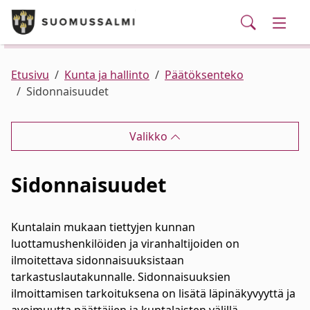
Puhelinluettelo/yhteystiedot
English
Siirry pääsisältöön
Siirry päävalikkoon
Haku
Kunta ja hallinto
Vaihd
Palvelut
Ajankohtaista
Verkkokauppa
Asuminen ja ympäristö
Vaihd
Etusivu
Kunta ja hallinto
Päätöksenteko
Sidonnaisuudet
Varhaiskasvatus ja koulutus
Vaihd
Valikko
Elinvoima
Vaihd
Sidonnaisuudet
Kulttuuri, vapaa-aika ja nuoret
Vaihd
Kuntalain mukaan tiettyjen kunnan
luottamushenkilöiden ja viranhaltijoiden on
ilmoitettava sidonnaisuuksistaan
tarkastuslautakunnalle. Sidonnaisuuksien
ilmoittamisen tarkoituksena on lisätä läpinäkyvyyttä ja