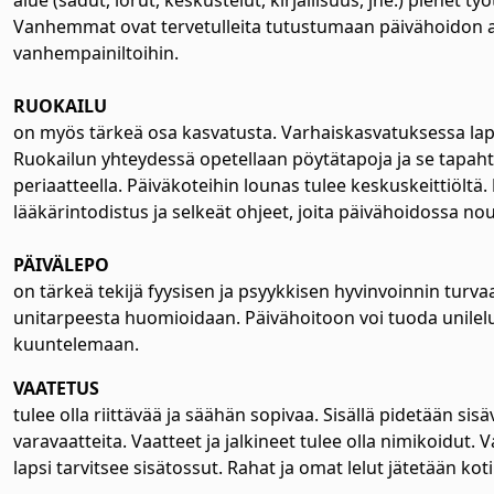
alue (sadut, lorut, keskustelut, kirjallisuus, jne.) pienet työt
Vanhemmat ovat tervetulleita tutustumaan päivähoidon ark
vanhempainiltoihin.
RUOKAILU
on myös tärkeä osa kasvatusta. Varhaiskasvatuksessa laps
Ruokailun yhteydessä opetellaan pöytätapoja ja se tapahtu
periaatteella. Päiväkoteihin lounas tulee keskuskeittiöltä.
lääkärintodistus ja selkeät ohjeet, joita päivähoidossa no
PÄIVÄLEPO
on tärkeä tekijä fyysisen ja psyykkisen hyvinvoinnin turva
unitarpeesta huomioidaan. Päivähoitoon voi tuoda unilelun
kuuntelemaan.
VAATETUS
tulee olla riittävää ja säähän sopivaa. Sisällä pidetään sisä
varavaatteita. Vaatteet ja jalkineet tulee olla nimikoidut.
lapsi tarvitsee sisätossut. Rahat ja omat lelut jätetään koti