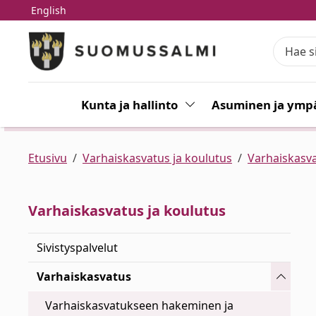
English
Siirry pääsisältöön
Siirry päävalikkoon
Kunta ja hallinto
Vaihda alasvetovalikkoa
Asuminen ja ympä
Etusivu
Varhaiskasvatus ja koulutus
Varhaiskasv
Varhaiskasvatus ja koulutus
Sivistyspalvelut
Vaihda 
Varhaiskasvatus
Varhaiskasvatukseen hakeminen ja