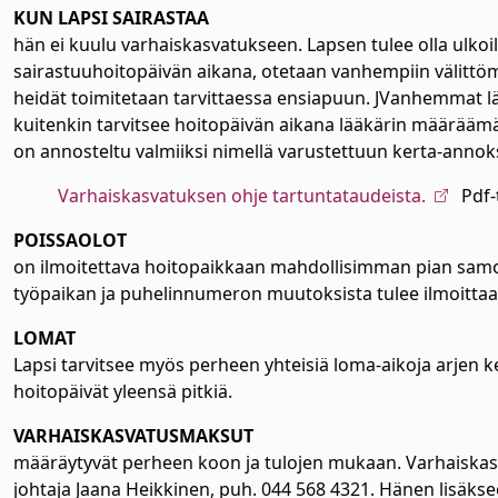
KUN LAPSI SAIRASTAA
hän ei kuulu varhaiskasvatukseen. Lapsen tulee olla ulkoil
sairastuuhoitopäivän aikana, otetaan vanhempiin välittöm
heidät toimitetaan tarvittaessa ensiapuun. JVanhemmat lää
kuitenkin tarvitsee hoitopäivän aikana lääkärin määrääm
on annosteltu valmiiksi nimellä varustettuun kerta-annoks
Varhaiskasvatuksen ohje tartuntataudeista.
Pdf-
POISSAOLOT
on ilmoitettava hoitopaikkaan mahdollisimman pian samo
työpaikan ja puhelinnumeron muutoksista tulee ilmoittaa
LOMAT
Lapsi tarvitsee myös perheen yhteisiä loma-aikoja arjen 
hoitopäivät yleensä pitkiä.
VARHAISKASVATUSMAKSUT
määräytyvät perheen koon ja tulojen mukaan. Varhaiska
johtaja Jaana Heikkinen, puh. 044 568 4321. Hänen lisäkse