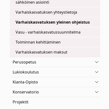
sähköinen asiointi
Varhaiskasvatuksen yhteystietoja
Varhaiskasvatuksen yleinen ohjeistus
Vasu - varhaiskasvatussuunnitelma
Toiminnan kehittäminen
Varhaiskasvatuksen maksut
Vaihda 
Perusopetus
Vaihda 
Lukiokoulutus
Vaihda 
Kianta-Opisto
Vaihda 
Konservatorio
Projektit