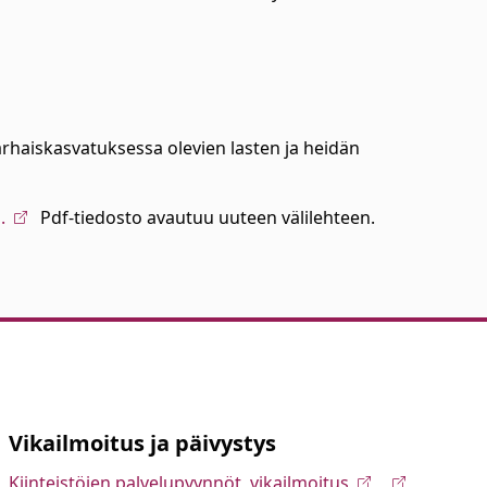
rhaiskasvatuksessa olevien lasten ja heidän
.
Pdf-tiedosto avautuu uuteen välilehteen.
Vikailmoitus ja päivystys
Kiinteistöjen palvelupyynnöt, vikailmoitus