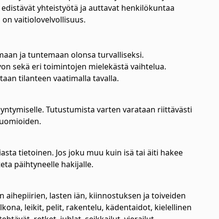
edistävät yhteistyötä ja auttavat henkilökuntaa
n vaitiolovelvollisuus.
maan ja tuntemaan olonsa turvalliseksi.
von sekä eri toimintojen mielekästä vaihtelua.
aan tilanteen vaatimalla tavalla.
yntymiselle. Tutustumista varten varataan riittävästi
huomioiden.
asta tietoinen. Jos joku muu kuin isä tai äiti hakee
eta päihtyneelle hakijalle.
 aihepiirien, lasten iän, kiinnostuksen ja toiveiden
ona, leikit, pelit, rakentelu, kädentaidot, kielellinen