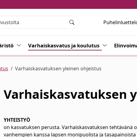
Puhelinluettel
Haku
ristö
Vaihda alasvetovalikkoa
Varhaiskasvatus ja koulutus
Vaihda alasvet
Elinvoim
atus
Varhaiskasvatuksen yleinen ohjeistus
Varhaiskasvatuksen y
alasvetovalikkoa
YHTEISTYÖ
on kasvatuksen perusta. Varhaiskasvatuksen tehtävänä on
vanhempien kanssa lapsen monipuolista ja tasapainoista