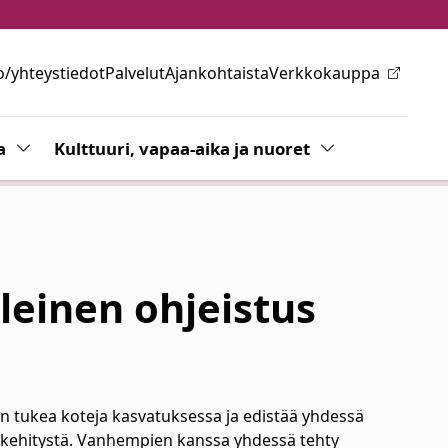
o/yhteystiedot
Palvelut
Ajankohtaista
Verkkokauppa
ovalikkoa
a
Vaihda alasvetovalikkoa
Kulttuuri, vapaa-aika ja nuoret
Vaihda alasvetov
leinen ohjeistus
 tukea koteja kasvatuksessa ja edistää yhdessä
 kehitystä. Vanhempien kanssa yhdessä tehty