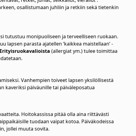
ehtävät, retket, juhlat, seikkailut, vierailut .
een, osallistumaan juhliin ja retkiin sekä tietenkin
i tutustuu monipuoliseen ja terveelliseen ruokaan.
u lapsen parasta ajatellen ‘kaikkea maistellaan’ -
Erityisruokavalioista
(allergiat ym.) tulee toimittaa
udatetaan.
amiseksi. Vanhempien toiveet lapsen yksilöllisestä
 kaveriksi päiväunille tai päiväleposatua
vaatteita. Hoitokassissa pitää olla aina riittävästi
 Vaippaikäisille tuodaan vaipat kotoa. Päiväkodeissa
in, jollei muuta sovita.