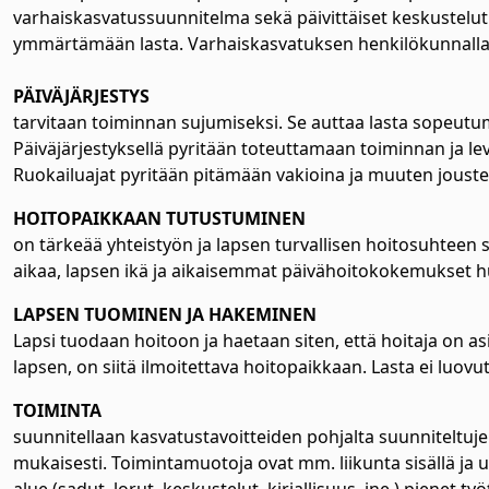
varhaiskasvatussuunnitelma sekä päivittäiset keskustelut 
ymmärtämään lasta. Varhaiskasvatuksen henkilökunnalla o
PÄIVÄJÄRJESTYS
tarvitaan toiminnan sujumiseksi. Se auttaa lasta sopeutu
Päiväjärjestyksellä pyritään toteuttamaan toiminnan ja le
Ruokailuajat pyritään pitämään vakioina ja muuten joustet
HOITOPAIKKAAN TUTUSTUMINEN
on tärkeää yhteistyön ja lapsen turvallisen hoitosuhteen s
aikaa, lapsen ikä ja aikaisemmat päivähoitokokemukset 
alasvetovalikkoa
LAPSEN TUOMINEN JA HAKEMINEN
alasvetovalikkoa
Lapsi tuodaan hoitoon ja haetaan siten, että hoitaja on asi
alasvetovalikkoa
lapsen, on siitä ilmoitettava hoitopaikkaan. Lasta ei luovut
TOIMINTA
alasvetovalikkoa
suunnitellaan kasvatustavoitteiden pohjalta suunniteltujen
mukaisesti. Toimintamuotoja ovat mm. liikunta sisällä ja ulk