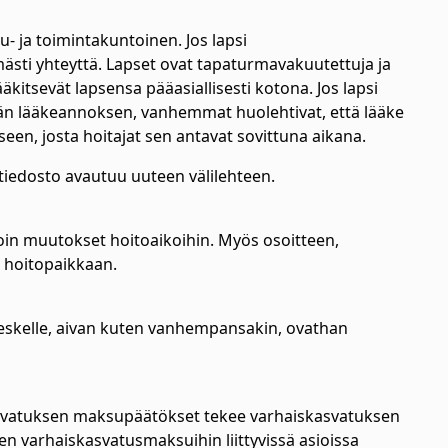
u- ja toimintakuntoinen. Jos lapsi
ästi yhteyttä. Lapset ovat tapaturmavakuutettuja ja
kitsevät lapsensa pääasiallisesti kotona. Jos lapsi
än lääkeannoksen, vanhemmat huolehtivat, että lääke
een, josta hoitajat sen antavat sovittuna aikana.
tiedosto avautuu uuteen välilehteen.
in muutokset hoitoaikoihin. Myös osoitteen,
 hoitopaikkaan.
keskelle, aivan kuten vanhempansakin, ovathan
svatuksen maksupäätökset tekee varhaiskasvatuksen
en varhaiskasvatusmaksuihin liittyvissä asioissa