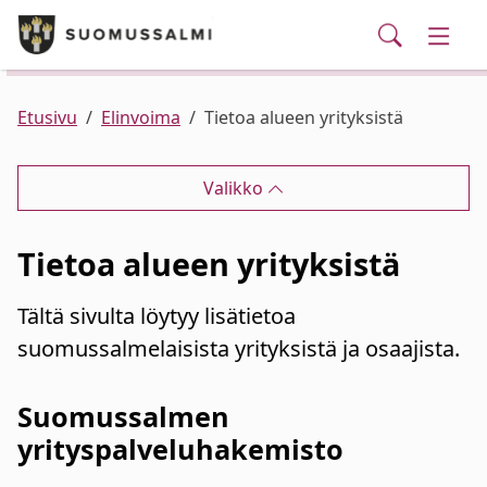
Puhelinluettelo/yhteystiedot
English
Siirry pääsisältöön
Siirry päävalikkoon
Haku
Kunta ja hallinto
Vaihd
Palvelut
Ajankohtaista
Verkkokauppa
Asuminen ja ympäristö
Vaihd
Etusivu
Elinvoima
Tietoa alueen yrityksistä
Varhaiskasvatus ja koulutus
Vaihd
Valikko
Elinvoima
Vaihd
Tietoa alueen yrityksistä
Kulttuuri, vapaa-aika ja nuoret
Vaihd
Tältä sivulta löytyy lisätietoa
suomussalmelaisista yrityksistä ja osaajista.
Suomussalmen
yrityspalveluhakemisto