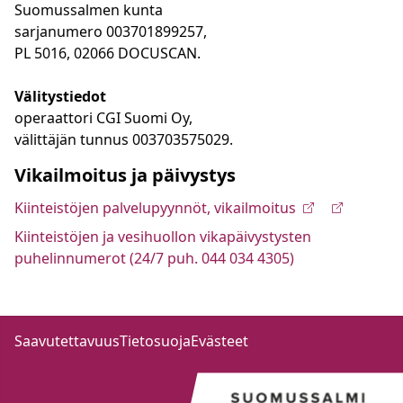
Suomussalmen kunta
sarjanumero 003701899257,
PL 5016, 02066 DOCUSCAN.
Välitystiedot
operaattori CGI Suomi Oy,
välittäjän tunnus 003703575029.
Vikailmoitus ja päivystys
Kiinteistöjen palvelupyynnöt, vikailmoitus
Kiinteistöjen ja vesihuollon vikapäivystysten
puhelinnumerot (24/7 puh. 044 034 4305)
Saavutettavuus
Tietosuoja
Evästeet