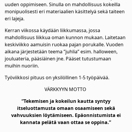
uuden oppimiseen. Sinulla on mahdollisuus kokeilla
monipuolisesti eri materiaalien käsittelyä sekä taiteen
eri lajeja.
Kerran viikossa käydään liikkumassa, jossa
mahdollisuus liikkua oman kunnon mukaan. Laitetaan
keskiviikko aamuisin ruokaa pajan porukalle. Vuoden
aikana järjestetään teema ”juhlia” esim. halloween,
jouluateria, pääsiäinen jne. Pääset tutustumaan
muihin nuoriin.
Työviikkosi pituus on yksilöllinen 1-5 työpäivää.
VÄRKKYYN MOTTO
“Tekemisen ja kokeilun kautta syntyy
itseluottamusta omaan osaamiseen sekä
vahvuuksien löytämiseen. Epäonnistumista ei
kannata pelätä vaan ottaa se oppina.”