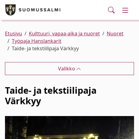
Puhelinluettelo/yhteystiedot
English
Siirry pääsisältöön
Siirry päävalikkoon
Haku
Kunta ja hallinto
Vaihd
Palvelut
Ajankohtaista
Verkkokauppa
Asuminen ja ympäristö
Vaihd
Etusivu
Kulttuuri, vapaa-aika ja nuoret
Nuoret
Työpaja Hanslankarit
Taide- ja tekstiilipaja Värkkyy
Varhaiskasvatus ja koulutus
Vaihd
Valikko
Elinvoima
Vaihd
Taide- ja tekstiilipaja
Kulttuuri, vapaa-aika ja nuoret
Vaihd
Värkkyy