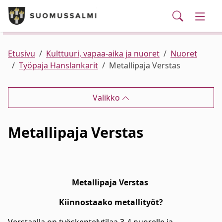
Puhelinluettelo/yhteystiedot
English
Siirry pääsisältöön
Siirry päävalikkoon
Haku
Kunta ja hallinto
Vaihd
Palvelut
Ajankohtaista
Verkkokauppa
Asuminen ja ympäristö
Vaihd
Etusivu
Kulttuuri, vapaa-aika ja nuoret
Nuoret
Työpaja Hanslankarit
Metallipaja Verstas
Varhaiskasvatus ja koulutus
Vaihd
Valikko
Elinvoima
Vaihd
Metallipaja Verstas
Kulttuuri, vapaa-aika ja nuoret
Vaihd
Metallipaja Verstas
Kiinnostaako metallityöt?