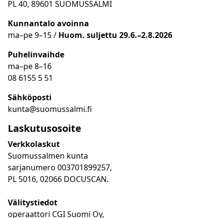
PL 40, 89601 SUOMUSSALMI
Kunnantalo avoinna
ma
–
pe 9
–15 /
Huom.
suljettu 29.6.–2.8.2026
Puhelinvaihde
ma
–
pe 8
–16
08 6155 5 51
Sähköposti
kunta@suomussalmi.fi
Laskutusosoite
Verkkolaskut
Suomussalmen kunta
sarjanumero 003701899257,
PL 5016, 02066 DOCUSCAN.
Välitystiedot
operaattori CGI Suomi Oy,