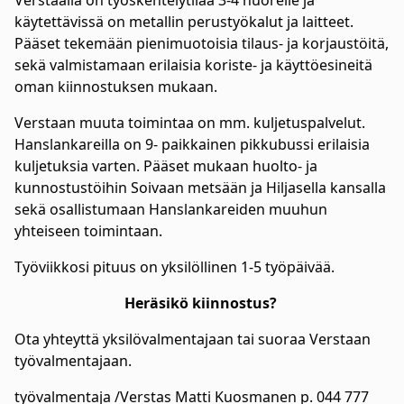
Verstaalla on työskentelytilaa 3-4 nuorelle ja
käytettävissä on metallin perustyökalut ja laitteet.
Pääset tekemään pienimuotoisia tilaus- ja korjaustöitä,
sekä valmistamaan erilaisia koriste- ja käyttöesineitä
oman kiinnostuksen mukaan.
Verstaan muuta toimintaa on mm. kuljetuspalvelut.
Hanslankareilla on 9- paikkainen pikkubussi erilaisia
kuljetuksia varten. Pääset mukaan huolto- ja
kunnostustöihin Soivaan metsään ja Hiljasella kansalla
sekä osallistumaan Hanslankareiden muuhun
yhteiseen toimintaan.
Työviikkosi pituus on yksilöllinen 1-5 työpäivää.
Heräsikö kiinnostus?
Ota yhteyttä yksilövalmentajaan tai suoraa Verstaan
työvalmentajaan.
työvalmentaja /Verstas Matti Kuosmanen
p.
044 777