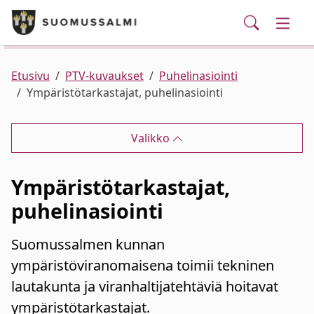
Puhelinluettelo/yhteystiedot
English
Siirry pääsisältöön
Siirry päävalikkoon
Haku
Kunta ja hallinto
Vaihd
Palvelut
Ajankohtaista
Verkkokauppa
Asuminen ja ympäristö
Vaihd
Etusivu
PTV-kuvaukset
Puhelinasiointi
Ympäristötarkastajat, puhelinasiointi
Varhaiskasvatus ja koulutus
Vaihd
Valikko
Elinvoima
Vaihd
Ympäristötarkastajat,
Kulttuuri, vapaa-aika ja nuoret
Vaihd
puhelinasiointi
Suomussalmen kunnan
ympäristöviranomaisena toimii tekninen
lautakunta ja viranhaltijatehtäviä hoitavat
ympäristötarkastajat.