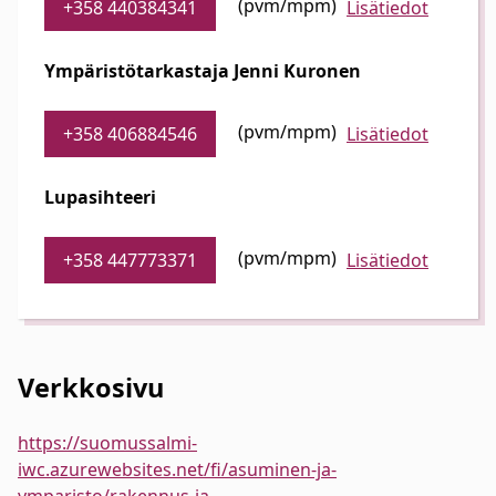
(pvm/mpm)
+358 440384341
Lisätiedot
Ympäristötarkastaja Jenni Kuronen
(pvm/mpm)
+358 406884546
Lisätiedot
Lupasihteeri
(pvm/mpm)
+358 447773371
Lisätiedot
Verkkosivu
https://suomussalmi-
iwc.azurewebsites.net/fi/asuminen-ja-