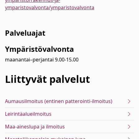
ymparisto/rakennus-ja-
ymparistovalvonta/ymparistovalvonta
Palveluajat
Ympäristövalvonta
maanantai–perjantai 9.00-15.00
Liittyvät
palvelut
Aumausilmoitus (entinen patterointi-ilmoitus)
Leirintäalueilmoitus
Maa-aineslupa ja ilmoitus