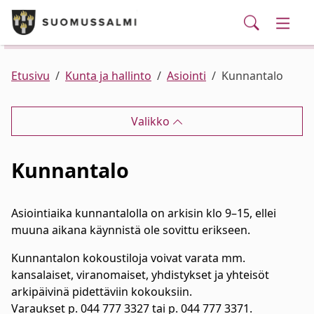
Puhelinluettelo/yhteystiedot
English
Siirry pääsisältöön
Siirry päävalikkoon
Haku
Kunta ja hallinto
Vaihd
Palvelut
Ajankohtaista
Verkkokauppa
Asuminen ja ympäristö
Vaihd
Etusivu
Kunta ja hallinto
Asiointi
Kunnantalo
Varhaiskasvatus ja koulutus
Vaihd
Valikko
Elinvoima
Vaihd
Kunnantalo
Kulttuuri, vapaa-aika ja nuoret
Vaihd
Asiointiaika kunnantalolla on arkisin klo 9–15, ellei
muuna aikana käynnistä ole sovittu erikseen.
Kunnantalon kokoustiloja voivat varata mm.
kansalaiset, viranomaiset, yhdistykset ja yhteisöt
arkipäivinä pidettäviin kokouksiin.
Varaukset p. 044 777 3327 tai p. 044 777 3371.