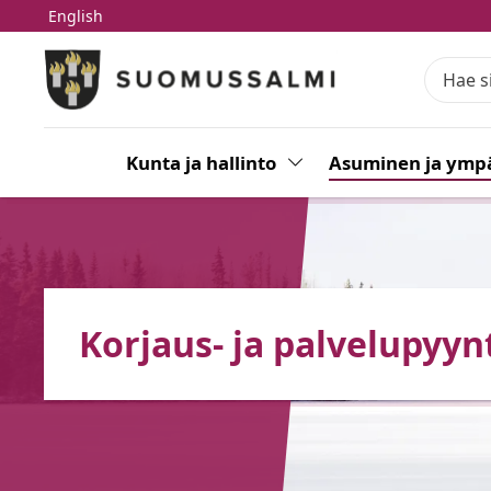
English
Siirry pääsisältöön
Siirry päävalikkoon
Kunta ja hallinto
Vaihda alasvetovalikkoa
Asuminen ja ympä
Korjaus- ja palvelupyyn