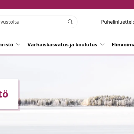
Puhelinluettel
Haku
ristö
Vaihda alasvetovalikkoa
Varhaiskasvatus ja koulutus
Vaihda alasvet
Elinvoim
tö