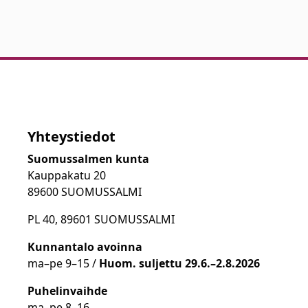
Yhteystiedot
Suomussalmen kunta
Kauppakatu 20
89600 SUOMUSSALMI
PL 40, 89601 SUOMUSSALMI
Kunnantalo avoinna
ma
–
pe 9
–15 /
Huom.
suljettu 29.6.–2.8.2026
Puhelinvaihde
ma
–
pe 8
–16