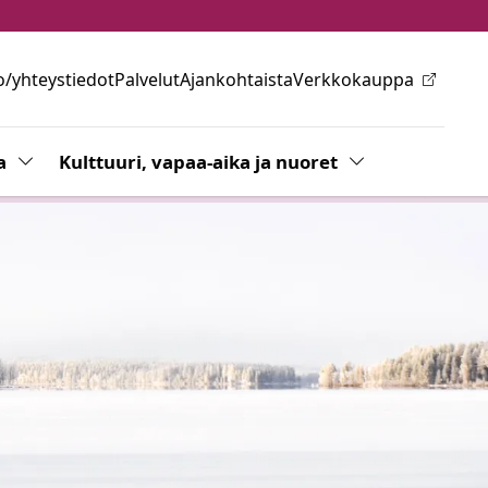
o/yhteystiedot
Palvelut
Ajankohtaista
Verkkokauppa
ovalikkoa
a
Vaihda alasvetovalikkoa
Kulttuuri, vapaa-aika ja nuoret
Vaihda alasvetov