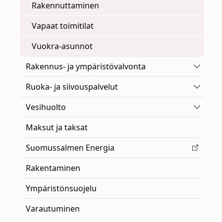
Rakennuttaminen
Vapaat toimitilat
Vuokra-asunnot
Vaihda 
Rakennus- ja ympäristövalvonta
Vaihda 
Ruoka- ja siivouspalvelut
Vaihda 
Vesihuolto
Maksut ja taksat
Suomussalmen Energia
Rakentaminen
Ympäristönsuojelu
Varautuminen