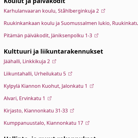
Koulut ja päiväkodit
Karhulanvaaran koulu, Ståhlberginkuja 2
Ruukinkankaan koulu ja Suomussalmen lukio, Ruukinkatu
Pitämän päiväkodit, Jäniksenpolku 1-3
alasvetovalikkoa
Kulttuuri ja liikuntarakennukset
alasvetovalikkoa
Jäähalli, Linkkikuja 2
alasvetovalikkoa
Liikuntahalli, Urheilukatu 5
Kylpylä Kiannon Kuohut, Jalonkatu 1
Alvari, Ervinkatu 1
Kirjasto, Kiannonkatu 31-33
Kumppanuustalo, Kiannonkatu 17