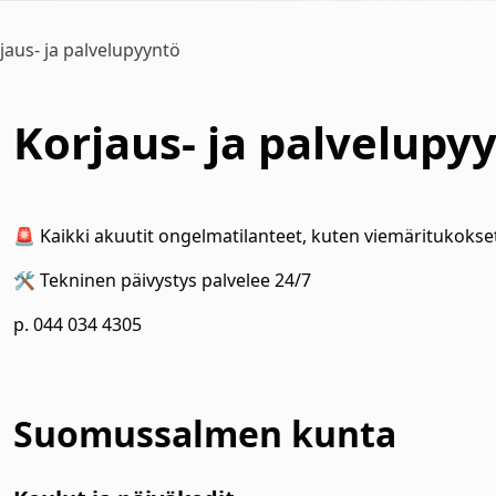
jaus- ja palvelupyyntö
Korjaus- ja palvelupy
alasvetovalikkoa
🚨 Kaikki akuutit ongelmatilanteet, kuten viemäritukokset
🛠 Tekninen päivystys palvelee 24/7
p. 044 034 4305
alasvetovalikkoa
alasvetovalikkoa
Suomussalmen kunta