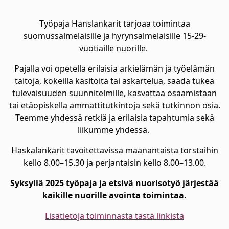
Työpaja Hanslankarit tarjoaa toimintaa
suomussalmelaisille ja hyrynsalmelaisille 15-29-
vuotiaille nuorille.
Pajalla voi opetella erilaisia arkielämän ja työelämän
taitoja, kokeilla käsitöitä tai askartelua, saada tukea
tulevaisuuden suunnitelmille, kasvattaa osaamistaan
tai etäopiskella ammattitutkintoja sekä tutkinnon osia.
Teemme yhdessä retkiä ja erilaisia tapahtumia sekä
liikumme yhdessä.
Haskalankarit tavoitettavissa maanantaista torstaihin
kello 8.00–15.30 ja perjantaisin kello 8.00–13.00.
Syksyllä 2025 työpaja ja etsivä nuorisotyö järjestää
kaikille nuorille avointa toimintaa.
Lisätietoja toiminnasta tästä linkistä