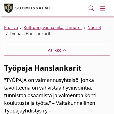
Puhelinluettelo/yhteystiedot
English
Siirry pääsisältöön
Siirry päävalikkoon
Haku
Kunta ja hallinto
Vaihd
Palvelut
Ajankohtaista
Verkkokauppa
Asuminen ja ympäristö
Vaihd
Etusivu
Kulttuuri, vapaa-aika ja nuoret
Nuoret
Työpaja Hanslankarit
Varhaiskasvatus ja koulutus
Vaihd
Valikko
Elinvoima
Vaihd
Työpaja Hanslankarit
Kulttuuri, vapaa-aika ja nuoret
Vaihd
"TYÖPAJA on valmennusyhteisö, jonka
tavoitteena on vahvistaa hyvinvointia,
tunnistaa osaamista ja valmentaa kohti
koulutusta ja työtä.” – Valtakunnallinen
Työpajayhdistys ry –