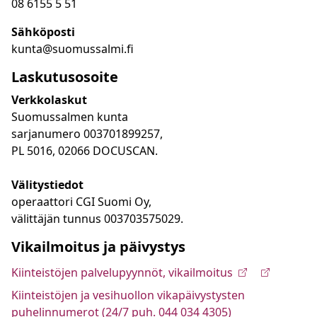
08 6155 5 51
Sähköposti
kunta@suomussalmi.fi
Laskutusosoite
Verkkolaskut
Suomussalmen kunta
sarjanumero 003701899257,
PL 5016, 02066 DOCUSCAN.
Välitystiedot
operaattori CGI Suomi Oy,
välittäjän tunnus 003703575029.
Vikailmoitus ja päivystys
Kiinteistöjen palvelupyynnöt, vikailmoitus
Kiinteistöjen ja vesihuollon vikapäivystysten
puhelinnumerot (24/7 puh. 044 034 4305)