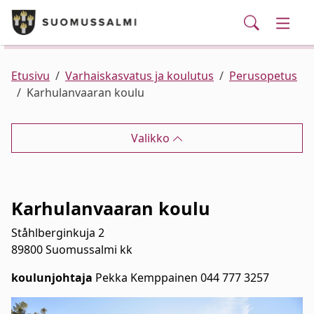
Puhelinluettelo/yhteystiedot
English
Siirry pääsisältöön
Siirry päävalikkoon
Haku
Kunta ja hallinto
Vaihd
Palvelut
Ajankohtaista
Verkkokauppa
Asuminen ja ympäristö
Vaihd
Etusivu
Varhaiskasvatus ja koulutus
Perusopetus
Karhulanvaaran koulu
Varhaiskasvatus ja koulutus
Vaihd
Valikko
Elinvoima
Vaihd
Kulttuuri, vapaa-aika ja nuoret
Vaihd
Karhulanvaaran koulu
Ståhlberginkuja 2
89800 Suomussalmi kk
koulunjohtaja
Pekka Kemppainen 044 777 3257