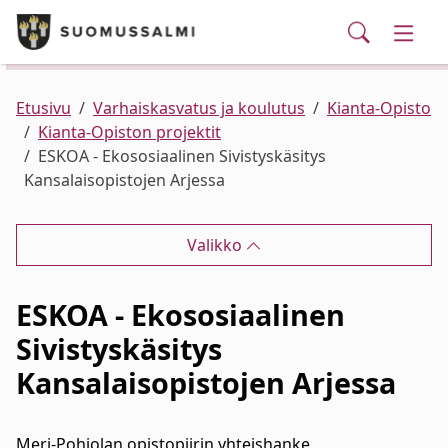
Puhelinluettelo/yhteystiedot
English
Siirry pääsisältöön
Siirry päävalikkoon
Haku
Kunta ja hallinto
Vaihd
Palvelut
Ajankohtaista
Verkkokauppa
Asuminen ja ympäristö
Vaihd
Etusivu
Varhaiskasvatus ja koulutus
Kianta-Opisto
Kianta-Opiston projektit
ESKOA - Ekososiaalinen Sivistyskäsitys
Varhaiskasvatus ja koulutus
Vaihd
Kansalaisopistojen Arjessa
Elinvoima
Vaihd
Valikko
Kulttuuri, vapaa-aika ja nuoret
Vaihd
ESKOA - Ekososiaalinen
Sivistyskäsitys
Kansalaisopistojen Arjessa
Meri-Pohjolan opistopiirin yhteishanke.