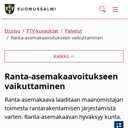
Puhelinluettelo/yhteystiedot
English
Siirry pääsisältöön
Siirry päävalikkoon
Haku
Kunta ja hallinto
Vaihd
Palvelut
Ajankohtaista
Verkkokauppa
Asuminen ja ympäristö
Vaihd
Etusivu
PTV-kuvaukset
Palvelut
Ranta-asemakaavoitukseen vaikuttaminen
Varhaiskasvatus ja koulutus
Vaihd
Valikko
Elinvoima
Vaihd
Ranta-asemakaavoitukseen
Kulttuuri, vapaa-aika ja nuoret
Vaihd
vaikuttaminen
Ranta-asemakaava laaditaan maanomistajan
toimesta rantarakentamisen järjestämistä
varten. Ranta-asemakaavan hyväksyy kunta.