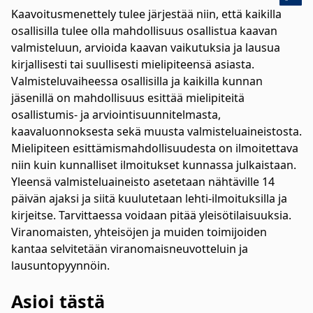
Kaavoitusmenettely tulee järjestää niin, että kaikilla
osallisilla tulee olla mahdollisuus osallistua kaavan
valmisteluun, arvioida kaavan vaikutuksia ja lausua
kirjallisesti tai suullisesti mielipiteensä asiasta.
Valmisteluvaiheessa osallisilla ja kaikilla kunnan
jäsenillä on mahdollisuus esittää mielipiteitä
osallistumis- ja arviointisuunnitelmasta,
kaavaluonnoksesta sekä muusta valmisteluaineistosta.
Mielipiteen esittämismahdollisuudesta on ilmoitettava
niin kuin kunnalliset ilmoitukset kunnassa julkaistaan.
Yleensä valmisteluaineisto asetetaan nähtäville 14
päivän ajaksi ja siitä kuulutetaan lehti-ilmoituksilla ja
kirjeitse. Tarvittaessa voidaan pitää yleisötilaisuuksia.
Viranomaisten, yhteisöjen ja muiden toimijoiden
kantaa selvitetään viranomaisneuvotteluin ja
lausuntopyynnöin.
Asioi tästä