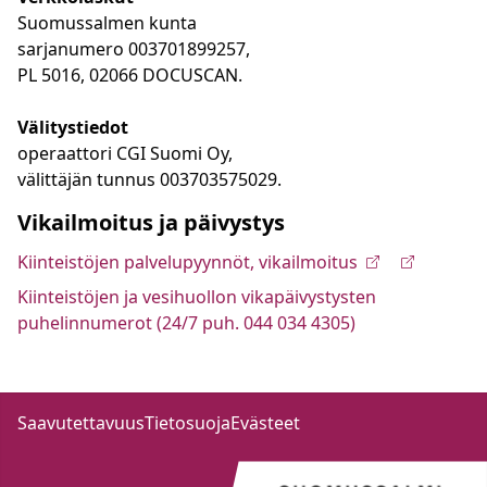
Suomussalmen kunta
sarjanumero 003701899257,
PL 5016, 02066 DOCUSCAN.
Välitystiedot
operaattori CGI Suomi Oy,
välittäjän tunnus 003703575029.
Vikailmoitus ja päivystys
Kiinteistöjen palvelupyynnöt, vikailmoitus
Kiinteistöjen ja vesihuollon vikapäivystysten
puhelinnumerot (24/7 puh. 044 034 4305)
Saavutettavuus
Tietosuoja
Evästeet