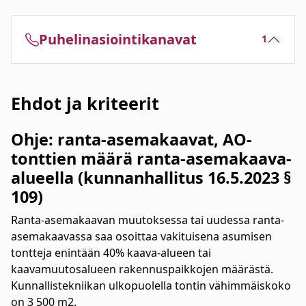
Puhelinasiointikanavat
1
Ehdot ja kriteerit
Ohje: ranta-asemakaavat, AO-
tonttien määrä ranta-asemakaava-
alueella (kunnanhallitus 16.5.2023 §
109)
Ranta-asemakaavan muutoksessa tai uudessa ranta-
asemakaavassa saa osoittaa vakituisena asumisen
tontteja enintään 40% kaava-alueen tai
kaavamuutosalueen rakennuspaikkojen määrästä.
Kunnallistekniikan ulkopuolella tontin vähimmäiskoko
on 3 500 m2.