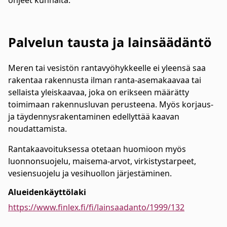
ohjeet kunnalta.
Palvelun tausta ja lainsäädäntö
Meren tai vesistön rantavyöhykkeelle ei yleensä saa
rakentaa rakennusta ilman ranta-asemakaavaa tai
sellaista yleiskaavaa, joka on erikseen määrätty
toimimaan rakennusluvan perusteena. Myös korjaus-
ja täydennysrakentaminen edellyttää kaavan
noudattamista.
Rantakaavoituksessa otetaan huomioon myös
luonnonsuojelu, maisema-arvot, virkistystarpeet,
vesiensuojelu ja vesihuollon järjestäminen.
Alueidenkäyttölaki
https://www.finlex.fi/fi/lainsaadanto/1999/132