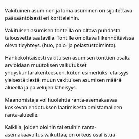
Vakituinen asuminen ja loma-asuminen on sijoitettava
pääsääntöisesti eri kortteleihin.
Vakituisen asumisen tonteilla on oltava puhdasta
talousvettä saatavilla. Tontille on oltava liikennöitävissä
oleva tieyhteys. (huo, palo- ja pelastustoiminta).
Hankekohtaisesti vakituisen asumisen tonttien osalta
arvioidaan muutoksen vaikutukset
yhdyskuntarakenteeseen, kuten esimerkiksi etäisyys
yleisestä tiestä, muun vakituisen asumisen määrä
alueella ja palvelujen läheisyys.
Maanomistaja voi huolehtia ranta-asemakaavaa
koskevan ehdotuksen laatimisesta omistamalleen
ranta-alueelle.
Kaikilla, joiden oloihin tai etuihin ranta-
asemakaavoitus vaikuttaa, on oikeus osallistua