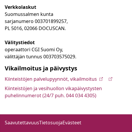
Verkkolaskut
Suomussalmen kunta
sarjanumero 003701899257,
PL 5016, 02066 DOCUSCAN.
Välitystiedot
operaattori CGI Suomi Oy,
välittäjän tunnus 003703575029.
Vikailmoitus ja päivystys
Kiinteistöjen palvelupyynnöt, vikailmoitus
Kiinteistöjen ja vesihuollon vikapäivystysten
puhelinnumerot (24/7 puh. 044 034 4305)
Saavutettavuus
Tietosuoja
Evästeet