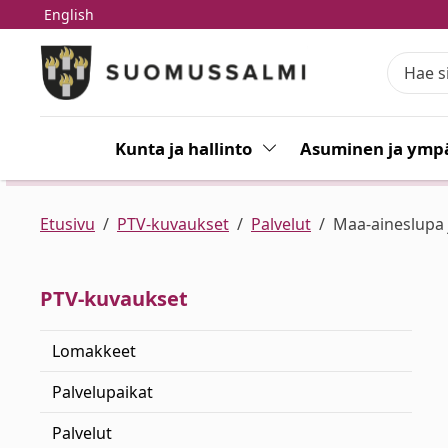
English
Siirry pääsisältöön
Siirry päävalikkoon
Kunta ja hallinto
Vaihda alasvetovalikkoa
Asuminen ja ympä
Etusivu
PTV-kuvaukset
Palvelut
Maa-aineslupa 
PTV-kuvaukset
Lomakkeet
Palvelupaikat
Palvelut