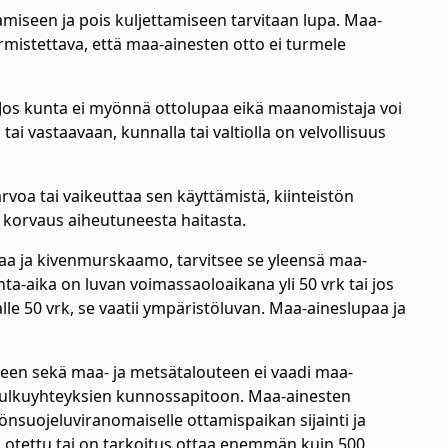
amiseen ja pois kuljettamiseen tarvitaan lupa. Maa-
rmistettava, että maa-ainesten otto ei turmele
 Jos kunta ei myönnä ottolupaa eikä maanomistaja voi
i vastaavaan, kunnalla tai valtiolla on velvollisuus
rvoa tai vaikeuttaa sen käyttämistä, kiinteistön
ta korvaus aiheutuneesta haitasta.
taa ja kivenmurskaamo, tarvitsee se yleensä maa-
a-aika on luvan voimassaoloaikana yli 50 vrk tai jos
le 50 vrk, se vaatii ympäristöluvan. Maa-aineslupaa ja
en sekä maa- ja metsätalouteen ei vaadi maa-
i kulkuyhteyksien kunnossapitoon. Maa-ainesten
önsuojeluviranomaiselle ottamispaikan sijainti ja
on otettu tai on tarkoitus ottaa enemmän kuin 500