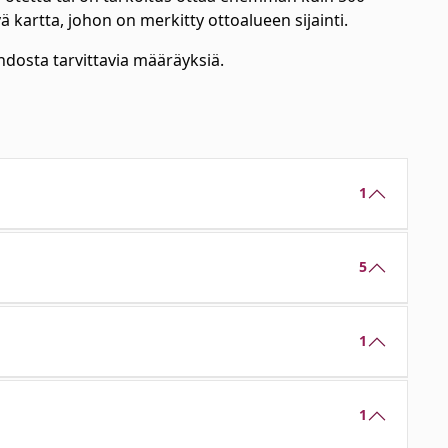
ä kartta, johon on merkitty ottoalueen sijainti.
dosta tarvittavia määräyksiä.
1
5
1
1