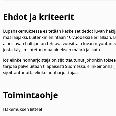
Ehdot ja kriteerit
Lupahakemuksessa esitetään keskeiset tiedot luvan haki
määräajaksi, kuitenkin enintään 10 vuodeksi kerrallaan
ainesluvan haltijan on tehtävä vuosittain luvan myöntäneel
josta käy ilmi otetun maa-aineksen määrä ja laatu.
Jos elinkeinonharjoittaja on sijoittautunut johonkin tois
tarjoaa palveluitaan tilapäisesti Suomessa, elinkeinonhar
sijoittautunutta elinkeinonharjoittajaa.
Toimintaohje
Hakemuksen liitteet;