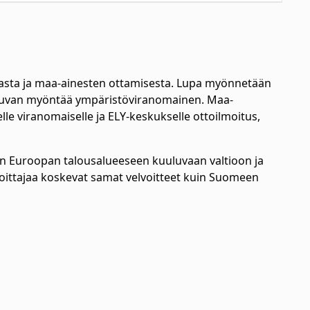
jasta ja maa-ainesten ottamisesta. Lupa myönnetään
. Luvan myöntää ympäristöviranomainen. Maa-
le viranomaiselle ja ELY-keskukselle ottoilmoitus,
een Euroopan talousalueeseen kuuluvaan valtioon ja
joittajaa koskevat samat velvoitteet kuin Suomeen