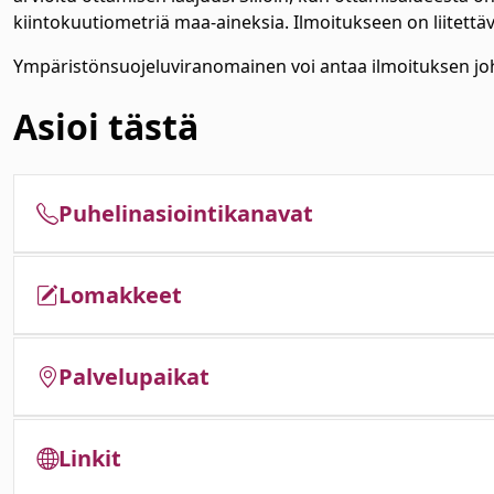
kiintokuutiometriä maa-aineksia. Ilmoitukseen on liitettäv
Ympäristönsuojeluviranomainen voi antaa ilmoituksen joh
Asioi tästä
Puhelinasiointikanavat
Lomakkeet
Palvelupaikat
Linkit