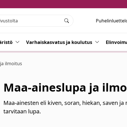
Puhelinluettel
Haku
ristö
Vaihda alasvetovalikkoa
Varhaiskasvatus ja koulutus
Vaihda alasvet
Elinvoim
ja ilmoitus
Maa-aineslupa ja ilmo
Maa-ainesten eli kiven, soran, hiekan, saven ja
tarvitaan lupa.