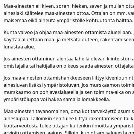
Maa-ainesten eli kiven, soran, hiekan, saven ja mullan ott
aineslaki säätelee maa-ainesten ottoa. Ottajan on mm. va
maisemaa eikä aiheuta ympäristölle kohtuutonta haittaa.
Kunta valvoo ja ohjaa maa-ainesten ottamista alueellaan.
käyttää aluettaan maa- ja metsätalouteen, rakentamiseen ta
lunastaa alue.
Jos ainesten ottaminen alentaa lähellä olevan kiinteistön a
omistajalla tai haltijalla on oikeus saada ainesten ottajal
Jos maa-ainesten ottamishankkeeseen liittyy kivenlouhin
ainesluvan lisäksi ympäristöluvan. Jos murskaamon toimint
murskaamo on pohjavesialueella ja sen toiminta-aika on al
ympäristölupaa voi hakea samalla lomakkeella.
Maa-ainesten tavanomainen, oma kotitarvekäyttö asumise
aineslupaa. Tällöinkin sen tulee liittyä rakentamiseen ta
kotitarveotosta tulee ottajan kuitenkin ilmoittaa ympärist
arvioitu ottamisen laajuus. Silloin, kun ottamisalueesta 