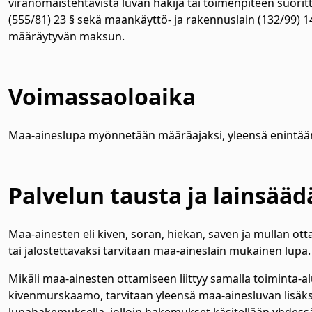
viranomaistehtävistä luvan hakija tai toimenpiteen suorit
(555/81) 23 § sekä maankäyttö- ja rakennuslain (132/99) 
määräytyvän maksun.
Voimassaoloaika
Maa-aineslupa myönnetään määräajaksi, yleensä enintä
Palvelun tausta ja lainsää
Maa-ainesten eli kiven, soran, hiekan, saven ja mullan ott
tai jalostettavaksi tarvitaan maa-aineslain mukainen lupa.
Mikäli maa-ainesten ottamiseen liittyy samalla toiminta-a
kivenmurskaamo, tarvitaan yleensä maa-ainesluvan lisäksi