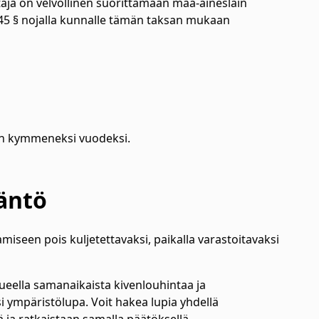
taja on velvollinen suorittamaan maa-aineslain
145 § nojalla kunnalle tämän taksan mukaan
än kymmeneksi vuodeksi.
däntö
amiseen pois kuljetettavaksi, paikalla varastoitavaksi
lueella samanaikaista kivenlouhintaa ja
 ympäristölupa. Voit hakea lupia yhdellä