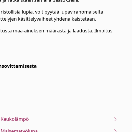
 ja ratkaistaan samalla päätöksellä.
istöllisiä lupia, voit pyytää lupaviranomaiselta
telyjen käsittelyvaiheet yhdenaikaistetaan.
etusta maa-aineksen määrästä ja laadusta. Ilmoitus
nsovittamisesta
Kaukolämpö
Maisematyölupa