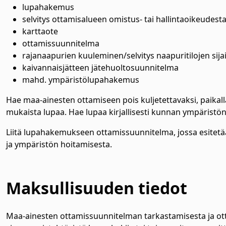
lupahakemus
selvitys ottamisalueen omistus- tai hallintaoikeudest
karttaote
ottamissuunnitelma
rajanaapurien kuuleminen/selvitys naapuritilojen sijai
kaivannaisjätteen jätehuoltosuunnitelma
mahd. ympäristölupahakemus
Hae maa-ainesten ottamiseen pois kuljetettavaksi, paikalla
mukaista lupaa. Hae lupaa kirjallisesti kunnan ympäristö
Liitä lupahakemukseen ottamissuunnitelma, jossa esitetää
ja ympäristön hoitamisesta.
Maksullisuuden tiedot
Maa-ainesten ottamissuunnitelman tarkastamisesta ja ot