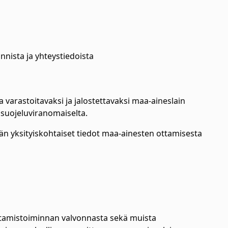
a
nnista ja yhteystiedoista
 varastoitavaksi ja jalostettavaksi maa-aineslain
nsuojeluviranomaiselta.
n yksityiskohtaiset tiedot maa-ainesten ottamisesta
tamistoiminnan valvonnasta sekä muista