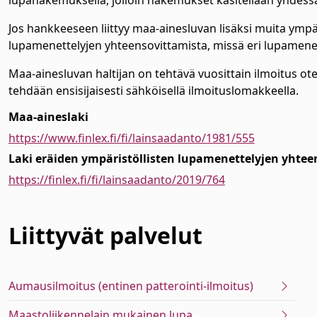
lupahakemuksella, jolloin hakemukset käsitellään yhdessä
Jos hankkeeseen liittyy maa-ainesluvan lisäksi muita ympär
lupamenettelyjen yhteensovittamista, missä eri lupamenet
Maa-ainesluvan haltijan on tehtävä vuosittain ilmoitus ot
tehdään ensisijaisesti sähköisellä ilmoituslomakkeella.
Maa-aineslaki
https://www.finlex.fi/fi/lainsaadanto/1981/555
Laki eräiden ympäristöllisten lupamenettelyjen yhtee
https://finlex.fi/fi/lainsaadanto/2019/764
Liittyvät
palvelut
Aumausilmoitus (entinen patterointi-ilmoitus)
Maastoliikennelain mukainen lupa