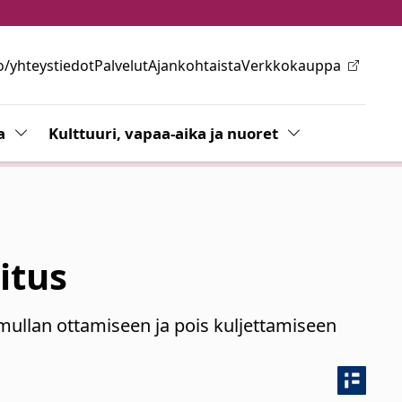
o/yhteystiedot
Palvelut
Ajankohtaista
Verkkokauppa
ovalikkoa
a
Vaihda alasvetovalikkoa
Kulttuuri, vapaa-aika ja nuoret
Vaihda alasvetov
itus
 mullan ottamiseen ja pois kuljettamiseen