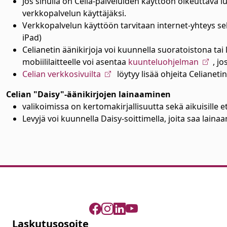
Jos sinulla on Celia-palveluiden käyttöön oikeuttava luk
verkkopalvelun käyttäjäksi.
Verkkopalvelun käyttöön tarvitaan internet-yhteys sekä
iPad)
Celianetin äänikirjoja voi kuunnella suoratoistona tai la
mobiililaitteelle voi asentaa
kuunteluohjelman
, j
Celian verkkosivuilta
löytyy lisää ohjeita Celianeti
Celian "Daisy"-äänikirjojen lainaaminen
valikoimissa on kertomakirjallisuutta sekä aikuisille et
Levyjä voi kuunnella Daisy-soittimella, joita saa lai
Laskutusosoite