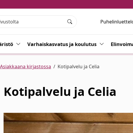
Puhelinluettel
Haku
ristö
Vaihda alasvetovalikkoa
Varhaiskasvatus ja koulutus
Vaihda alasvet
Elinvoim
Asiakkaana kirjastossa
Kotipalvelu ja Celia
Kotipalvelu ja Celia
alasvetovalikkoa
alasvetovalikkoa