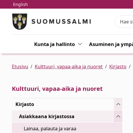
English
Siirry pääsisältöön
Siirry päävalikkoon
Kunta ja hallinto
Vaihda alasvetovalikkoa
Asuminen ja ympä
Etusivu
Kulttuuri, vapaa-aika ja nuoret
Kirjasto
Kulttuuri, vapaa-aika ja nuoret
Vaihda 
Kirjasto
Vaihda 
Asiakkaana kirjastossa
Lainaa, palauta ja varaa