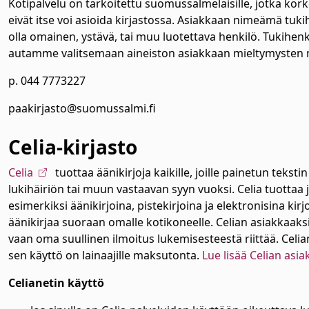
Kotipalvelu on tarkoitettu suomussalmelaisille, jotka ko
eivät itse voi asioida kirjastossa. Asiakkaan nimeämä tukih
olla omainen, ystävä, tai muu luotettava henkilö. Tukihenki
autamme valitsemaan aineiston asiakkaan mieltymysten
alasvetovalikkoa
p. 044 7773227
alasvetovalikkoa
paakirjasto@suomussalmi.fi
alasvetovalikkoa
Celia-kirjasto
alasvetovalikkoa
Celia
tuottaa äänikirjoja kaikille, joille painetun te
lukihäiriön tai muun vastaavan syyn vuoksi. Celia tuottaa 
esimerkiksi äänikirjoina, pistekirjoina ja elektronisina kirj
äänikirjaa suoraan omalle kotikoneelle. Celian asiakkaaksi 
vaan oma suullinen ilmoitus lukemisesteestä riittää. Celia
alasvetovalikkoa
sen käyttö on lainaajille maksutonta.
Lue lisää Celian asi
Celianetin käyttö