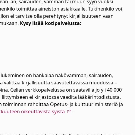
rkean iän, sairauden, vamman tai muun syyn vuoksi
enkilö toimittaa aineiston asiakkaalle. Tukihenkilö voi
lön ei tarvitse olla perehtynyt kirjallisuuteen vaan
 mukaan.
Kysy lisää kotipalvelusta:
kstin lukeminen on hankalaa näkövamman, sairauden,
ja välittää kirjallisuutta saavutettavassa muodossa –
oina. Celian verkkopalvelussa on saatavilla jo yli 40 000
liittymiseen ei kirjastossa vaadita lääkärintodistusta,
n toiminnan rahoittaa Opetus- ja kulttuuriministeriö ja
akkuuteen oikeuttavista syistä
.