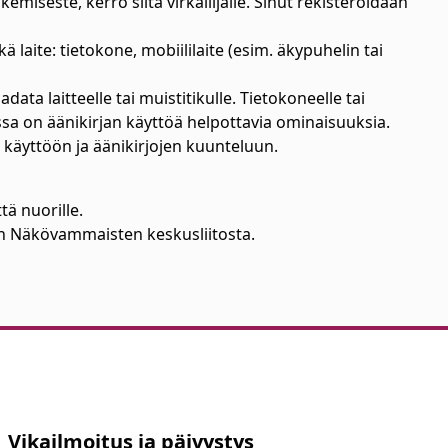
emiseste, kerro siitä virkailijalle. Sinut rekisteröidään
 laite: tietokone, mobiililaite (esim. äkypuhelin tai
data laitteelle tai muistitikulle. Tietokoneelle tai
ossa on äänikirjan käyttöä helpottavia ominaisuuksia.
n käyttöön ja äänikirjojen kuunteluun.
tä nuorille.
naan Näkövammaisten keskusliitosta.
Vikailmoitus ja päivystys