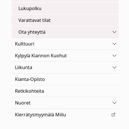
Lukupolku
Varattavat tilat
Vaihda 
Ota yhteyttä
Vaihda 
Kulttuuri
Vaihda 
Kylpylä Kiannon Kuohut
Vaihda 
Liikunta
Kianta-Opisto
Retkikohteita
Vaihda 
Nuoret
Kierrätysmyymälä Miilu