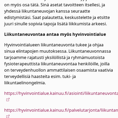
on myös osa tätä. Sinä asetat tavoitteen itsellesi, ja
yhdessä liikuntaneuvojan kanssa seuraatte
edistymistäsi. Saat palautetta, keskustelette ja etsitte
juuri sinulle sopivia tapoja lisätä liikkumista arkeesi.
Liikuntaneuvontaa antaa myös hyvinvointialue
Hyvinvointialueen liikuntaneuvonta tukee ja ohjaa
sinua elintapojen muutoksessa. Liikuntaneuvonnassa
tarjoamme rajatusti yksilöllistä ja ryhmämuotoista
fysioterapeuttista liikuntaneuvontaa henkilöille, joilla
on terveydenhuollon ammattilaisen osaamista vaativia
terveydellisiä haasteita esim. tuki- ja
liikuntaelinongelmia.
https://hyvinvointialue.kainuu.fi/asiointi/liikuntaneuvont
https://hyvinvointialue.kainuu.fi/palvelutarjonta/liikunt