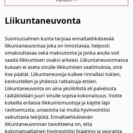
Liikuntaneuvonta
Suomussalmen kunta tarjoaa ennaltaehkäisevää
liikuntaneuvontaa joka on innostavaa, helposti
omaksuttavaa sekä maksutonta ja jonka avulla voit
saada liikkumisen osaksi arkeasi. Liikuntaneuvonnassa
kukaan ei aseta sinulle liikkumisen vaatimuksia, sinä
itse päätät. Liikuntaneuvoja kulkee rinnallasi tukien,
keskustellen ja yhdessä ratkaisuja etsien.
Liikuntaneuvonta on aina yksilöllistä eli palvelusta
räätälöidään juuri sinulle sopiva kokonaisuus. Voitte
kokeilla erilaisia liikkumismuotoja ja käytte läpi
ravitsemusta, uniasioita tai muita hyvinvointiisi
vaikuttavia tekijöitä. Ennaltaehkäisevän
liikuntaneuvonnan tavoitteena on, että
kokonaisvaltainen hyvinvointisi lisääntyy ja seuranta