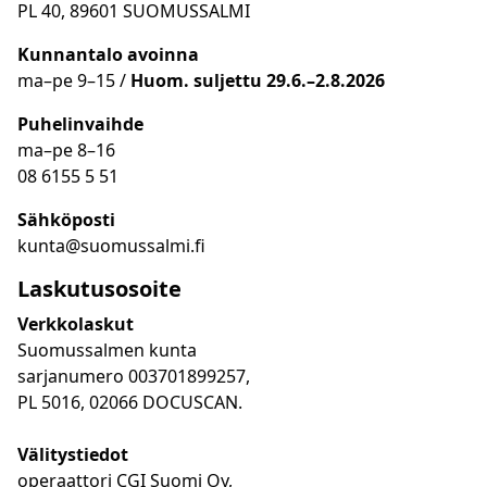
PL 40, 89601 SUOMUSSALMI
Kunnantalo avoinna
ma
–
pe 9
–15 /
Huom.
suljettu 29.6.–2.8.2026
Puhelinvaihde
ma
–
pe 8
–16
08 6155 5 51
Sähköposti
kunta@suomussalmi.fi
Laskutusosoite
Verkkolaskut
Suomussalmen kunta
sarjanumero 003701899257,
PL 5016, 02066 DOCUSCAN.
Välitystiedot
operaattori CGI Suomi Oy,