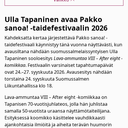
Ulla Tapaninen avaa Pakko
sanoa! -taidefestivaalin 2026
Kahdeksatta kertaa järjestettävä Pakko sanoa! -
taidefestivaali käynnistyy tänä vuonna näyttävästi, kun
avausiltana nähdään suomussalmelaissyntyisen Ulla
Tapaninen sooloesitys
Lava-ammuntaa VIII – After eight -
komiikkaa
. Festivaalin varsinaiset tapahtumapäivät
ovat 24.–27. syyskuuta 2026. Avausesitys nähdään
torstaina 24. syyskuuta Suomussalmen
Liikuntahallissa klo 18.
Lava-ammuntaa VIII – After eight -komiikkaa on
Tapanisen 70-vuotisjuhlateos, jolla hän juhlistaa
samalla 50-vuotista uraansa näyttämötaiteilijana.
Esityksessä koomikko käsittelee vauhdikkaasti
ajankohtaisia ilmiöitä ja aiheita terävän huumorin