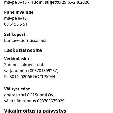
ma
–
pe 9
–15 /
Huom.
suljettu 29.6.–2.8.2026
Puhelinvaihde
ma
–
pe 8
–16
08 6155 5 51
Sähköposti
kunta@suomussalmi.fi
Laskutusosoite
Verkkolaskut
Suomussalmen kunta
sarjanumero 003701899257,
PL 5016, 02066 DOCUSCAN.
Välitystiedot
operaattori CGI Suomi Oy,
välittäjän tunnus 003703575029.
Vikailmoitus ja päivystys