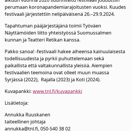
alkuun vuonna 2020 suunniteltu festivaali jouduttiin
perumaan koronapandemiarajoitusten vuoksi. Kuudes
festivaali järjestettiin nelipäiväisenä 26.–29.9.2024.
Tapahtuman pääjärjestäjänä toimii Työväen
Näyttämöiden liitto yhteistyössä Suomussalmen
kunnan ja Teatteri Retikan kanssa.
Pakko sanoa! -festivaali hakee aiheensa kainuulaisesta
todellisuudesta ja pyrkii puhuttelemaan sekä
paikallista että valtakunnallista yleisöä. Aiempien
festivaalien teemoina ovat olleet muun muassa
Syrjässä (2022), Rajalla (2023) ja Koti (2024).
Kuvapankki:
www.tnl.fi/kuvapankki
Lisätietoja:
Annukka Ruuskanen
taiteellinen johtaja
annukka@tnl.fi, 050-540 38 02