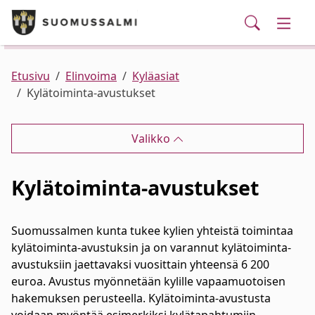
Puhelinluettelo/yhteystiedot
English
Siirry pääsisältöön
Siirry päävalikkoon
Haku
Kunta ja hallinto
Vaihd
Palvelut
Ajankohtaista
Verkkokauppa
Asuminen ja ympäristö
Vaihd
Etusivu
Elinvoima
Kyläasiat
Kylätoiminta-avustukset
Varhaiskasvatus ja koulutus
Vaihd
Valikko
Elinvoima
Vaihd
Kylätoiminta-avustukset
Kulttuuri, vapaa-aika ja nuoret
Vaihd
Suomussalmen kunta tukee kylien yhteistä toimintaa
kylätoiminta-avustuksin ja on varannut kylätoiminta-
avustuksiin jaettavaksi vuosittain yhteensä 6 200
euroa. Avustus myönnetään kylille vapaamuotoisen
hakemuksen perusteella. Kylätoiminta-avustusta