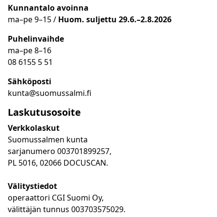
Kunnantalo avoinna
ma
–
pe 9
–15 /
Huom.
suljettu 29.6.–2.8.2026
Puhelinvaihde
ma
–
pe 8
–16
08 6155 5 51
Sähköposti
kunta@suomussalmi.fi
Laskutusosoite
Verkkolaskut
Suomussalmen kunta
sarjanumero 003701899257,
PL 5016, 02066 DOCUSCAN.
Välitystiedot
operaattori CGI Suomi Oy,
välittäjän tunnus 003703575029.