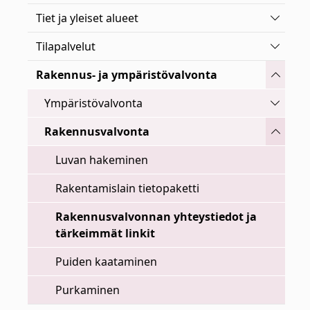
Vaihda 
Tiet ja yleiset alueet
Vaihda 
Tilapalvelut
Vaihda 
Rakennus- ja ympäristövalvonta
Vaihda 
Ympäristövalvonta
Vaihda 
Rakennusvalvonta
Luvan hakeminen
Rakentamislain tietopaketti
Rakennusvalvonnan yhteystiedot ja
tärkeimmät linkit
Puiden kaataminen
Purkaminen