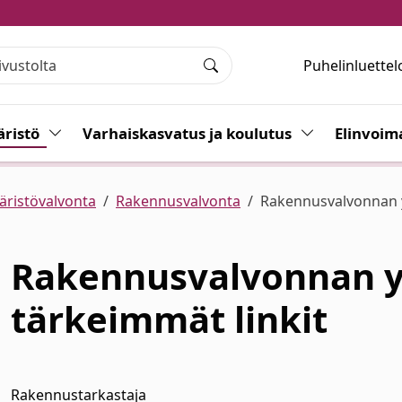
Puhelinluettel
Haku
ristö
Vaihda alasvetovalikkoa
Varhaiskasvatus ja koulutus
Vaihda alasvet
Elinvoim
äristövalvonta
Rakennusvalvonta
Rakennusvalvonnan yh
Rakennusvalvonnan yh
tärkeimmät linkit
alasvetovalikkoa
Rakennustarkastaja