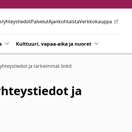
o/yhteystiedot
Palvelut
Ajankohtaista
Verkkokauppa
ovalikkoa
a
Vaihda alasvetovalikkoa
Kulttuuri, vapaa-aika ja nuoret
Vaihda alasvetov
teystiedot ja tärkeimmät linkit
teystiedot ja