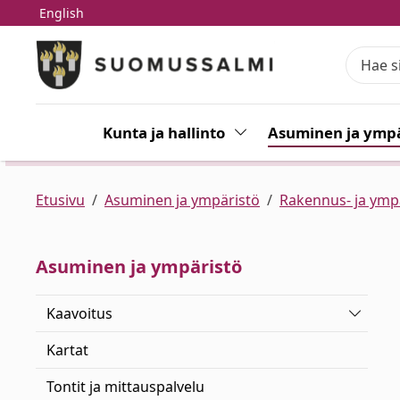
English
Siirry pääsisältöön
Siirry päävalikkoon
Kunta ja hallinto
Vaihda alasvetovalikkoa
Asuminen ja ympä
Etusivu
Asuminen ja ympäristö
Rakennus- ja ymp
Asuminen ja ympäristö
Vaihda 
Kaavoitus
Kartat
Tontit ja mittauspalvelu