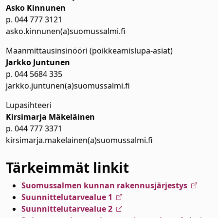
Asko Kinnunen
alasvetovalikkoa
p. 044 777 3121
asko.kinnunen(a)suomussalmi.fi
alasvetovalikkoa
Maanmittausinsinööri (poikkeamislupa-asiat)
alasvetovalikkoa
Jarkko Juntunen
alasvetovalikkoa
p. 044 5684 335
jarkko.juntunen(a)suomussalmi.fi
alasvetovalikkoa
Lupasihteeri
Kirsimarja Mäkeläinen
p. 044 777 3371
kirsimarja.makelainen(a)suomussalmi.fi
Tärkeimmät linkit
Suomussalmen kunnan rakennusjärjestys
Suunnittelutarvealue 1
Suunnittelutarvealue 2