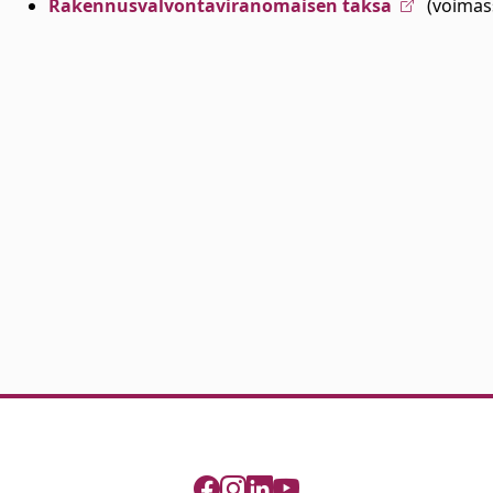
Rakennusvalvontaviranomaisen taksa
(voimass
alasvetovalikkoa
alasvetovalikkoa