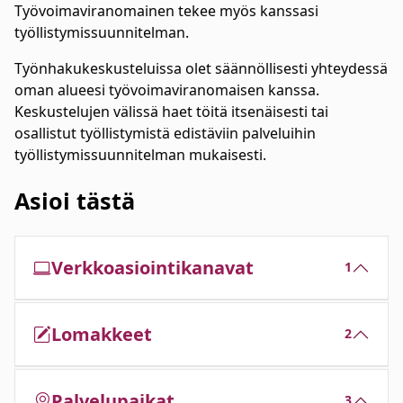
Työvoimaviranomainen tekee myös kanssasi
työllistymissuunnitelman.
Työnhakukeskusteluissa olet säännöllisesti yhteydessä
oman alueesi työvoimaviranomaisen kanssa.
Keskustelujen välissä haet töitä itsenäisesti tai
osallistut työllistymistä edistäviin palveluihin
työllistymissuunnitelman mukaisesti.
Asioi tästä
Verkkoasiointikanavat
1
Lomakkeet
2
Palvelupaikat
3