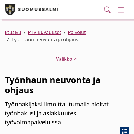
Puhelinluettelo/yhteystiedot
English
Siirry pääsisältöön
Siirry päävalikkoon
Haku
Kunta ja hallinto
Vaihd
Palvelut
Ajankohtaista
Verkkokauppa
Asuminen ja ympäristö
Vaihd
Etusivu
PTV-kuvaukset
Palvelut
Työnhaun neuvonta ja ohjaus
Varhaiskasvatus ja koulutus
Vaihd
Valikko
Elinvoima
Vaihd
Työnhaun neuvonta ja
Kulttuuri, vapaa-aika ja nuoret
Vaihd
ohjaus
Työnhakijaksi ilmoittautumalla aloitat
työnhakusi ja asiakkuutesi
työvoimapalveluissa.