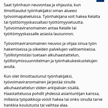
Saat työnhaun neuvontaa ja ohjausta, kun
ilmoittaudut työnhakijaksi oman alueesi
työvoimapalveluissa. Työnhakijana voit hakea Kelalta
tai työttömyyskassaltasi työttömyysetuutta.
Työvoimaviranomainen antaa Kelalle tai
työttömyyskassalle asiasta lausunnon.
Työvoimaviranomainen neuvoo ja ohjaa sinua työn
hakemisessa ja oikeiden palvelujen valitsemisessa.
Työllistymistäsi tuetaan alkuhaastattelun,
työllistymissuunnitelman ja työnhakukeskustelujen
avulla.
Kun olet ilmoittautunut työnhakijaksi,
työvoimaviranomainen järjestää sinulle
alkuhaastattelun viiden arkipäivän sisällä.
Haastattelussa pohdit yhdessä asiantuntijan kanssa,
millaisia työpaikkoja voisit hakea tai onko sinulla tarve
hankkia koulutusta tai vaihtaa alaa.