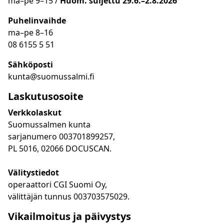
ma
–
pe 9
–15 /
Huom.
suljettu 29.6.–2.8.2026
Puhelinvaihde
ma
–
pe 8
–16
08 6155 5 51
Sähköposti
kunta@suomussalmi.fi
Laskutusosoite
Verkkolaskut
Suomussalmen kunta
sarjanumero 003701899257,
PL 5016, 02066 DOCUSCAN.
Välitystiedot
operaattori CGI Suomi Oy,
välittäjän tunnus 003703575029.
Vikailmoitus ja päivystys