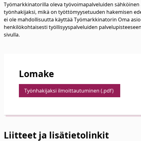
Työmarkkinatorilla oleva työvoimapalveluiden sähköinen a
työnhakijaksi, mikä on työttömyysetuuden hakemisen edelly
ei ole mahdollisuutta käyttää Työmarkkinatorin Oma asioin
henkilökohtaisesti työllisyyspalveluiden palvelupisteeseen
sivulla.
Lomake
Työnhakijaksi ilmoittautuminen (.pdf)
Liitteet ja lisätietolinkit