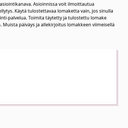
siointikanava. Asioinnissa voit ilmoittautua
tys. Käytä tulostettavaa lomaketta vain, jos sinulla
ti-palvelua. Toimita täytetty ja tulostettu lomake
. Muista päiväys ja allekirjoitus lomakkeen viimeisellä