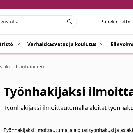
Puhelinluettel
Haku
ristö
Vaihda alasvetovalikkoa
Varhaiskasvatus ja koulutus
Vaihda alasvet
Elinvoim
si ilmoittautuminen
Työnhakijaksi ilmoit
Työnhakijaksi ilmoittautumalla aloitat työnhaku
Työnhakijaksi ilmoittautumalla aloitat työnhakusi ja asiak