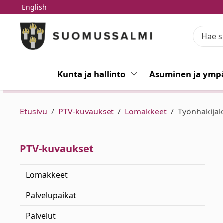
English
Siirry pääsisältöön
Siirry päävalikkoon
Kunta ja hallinto
Vaihda alasvetovalikkoa
Asuminen ja ympä
Etusivu
PTV-kuvaukset
Lomakkeet
Työnhakijak
PTV-kuvaukset
Lomakkeet
Palvelupaikat
Palvelut