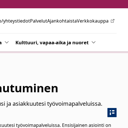
o/yhteystiedot
Palvelut
Ajankohtaista
Verkkokauppa
ovalikkoa
a
Vaihda alasvetovalikkoa
Kulttuuri, vapaa-aika ja nuoret
Vaihda alasvetov
tautuminen
si ja asiakkuutesi työvoimapalveluissa.
kuutesi työvoimapalveluissa. Ensisijainen asiointi on