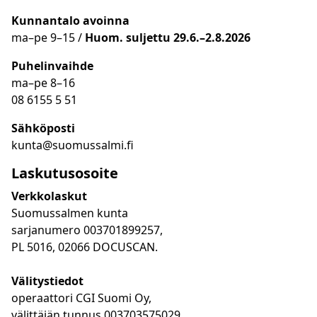
Kunnantalo avoinna
ma
–
pe 9
–15 /
Huom.
suljettu 29.6.–2.8.2026
Puhelinvaihde
ma
–
pe 8
–16
08 6155 5 51
Sähköposti
kunta@suomussalmi.fi
Laskutusosoite
Verkkolaskut
Suomussalmen kunta
sarjanumero 003701899257,
PL 5016, 02066 DOCUSCAN.
Välitystiedot
operaattori CGI Suomi Oy,
välittäjän tunnus 003703575029.