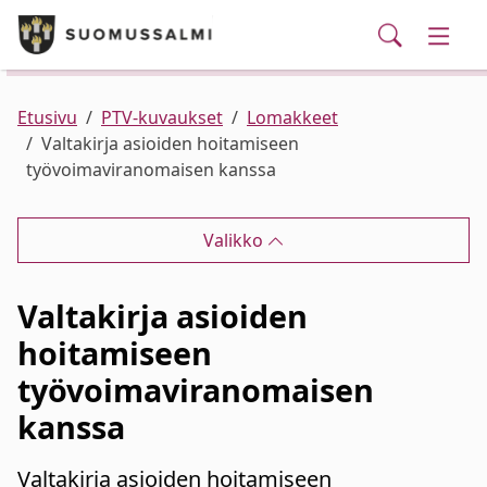
Puhelinluettelo/yhteystiedot
English
Siirry pääsisältöön
Siirry päävalikkoon
Haku
Kunta ja hallinto
Vaihd
Palvelut
Ajankohtaista
Verkkokauppa
Asuminen ja ympäristö
Vaihd
Etusivu
PTV-kuvaukset
Lomakkeet
Valtakirja asioiden hoitamiseen
työvoimaviranomaisen kanssa
Varhaiskasvatus ja koulutus
Vaihd
Valikko
Elinvoima
Vaihd
Valtakirja asioiden
Kulttuuri, vapaa-aika ja nuoret
Vaihd
hoitamiseen
työvoimaviranomaisen
kanssa
Valtakirja asioiden hoitamiseen