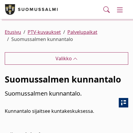
Puhelinluettelo/yhteystiedot
English
Siirry pääsisältöön
Siirry päävalikkoon
Haku
Kunta ja hallinto
Vaihd
Palvelut
Ajankohtaista
Verkkokauppa
Asuminen ja ympäristö
Vaihd
Etusivu
PTV-kuvaukset
Palvelupaikat
Suomussalmen kunnantalo
Varhaiskasvatus ja koulutus
Vaihd
Valikko
Elinvoima
Vaihd
Suomussalmen kunnantalo
Kulttuuri, vapaa-aika ja nuoret
Vaihd
Suomussalmen kunnantalo.
Kunnantalo sijaitsee kuntakeskuksessa.