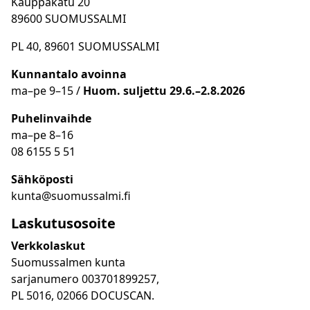
Kauppakatu 20
89600 SUOMUSSALMI
PL 40, 89601 SUOMUSSALMI
Kunnantalo avoinna
ma
–
pe 9
–15 /
Huom.
suljettu 29.6.–2.8.2026
Puhelinvaihde
ma
–
pe 8
–16
08 6155 5 51
Sähköposti
kunta@suomussalmi.fi
Laskutusosoite
Verkkolaskut
Suomussalmen kunta
sarjanumero 003701899257,
PL 5016, 02066 DOCUSCAN.