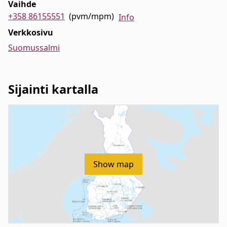
Vaihde
+358 86155551
(pvm/mpm)
Info
Verkkosivu
Suomussalmi
Sijainti kartalla
Show map