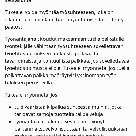
seurakunta.
Tukea ei voida myöntää työsuhteeseen, joka on
alkanut jo ennen kuin tuen myöntämisestä on tehty
päätös.
Työnantajana sitoudut maksamaan tuella palkatulle
työntekijälle vähintään työsuhteeseen sovellettavan
työehtosopimuksen mukaista palkkaa tai
tavanomaista ja kohtuullista palkkaa, jos sovellettavaa
työehtosopimusta ei ole. Tukea ei myönnetä, jos tuella
palkattavan palkka määräytyisi yksinomaan työn
tuloksen perusteella.
Tukea ei myönnetä, jos
tuki vääristää kilpailua suhteessa muihin, jotka
tarjoavat samoja tuotteita tai palveluja
työnantaja on olennaisesti laiminlyönyt
palkanmaksuvelvollisuuttaan tai velvollisuuksiaan