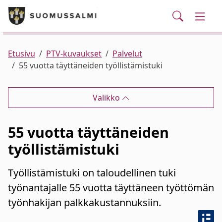
Puhelinluettelo/yhteystiedot
English
Siirry pääsisältöön
Siirry päävalikkoon
Haku
Kunta ja hallinto
Vaihd
Palvelut
Ajankohtaista
Verkkokauppa
Asuminen ja ympäristö
Vaihd
Etusivu
PTV-kuvaukset
Palvelut
55 vuotta täyttäneiden työllistämistuki
Varhaiskasvatus ja koulutus
Vaihd
Valikko
Elinvoima
Vaihd
55 vuotta täyttäneiden
Kulttuuri, vapaa-aika ja nuoret
Vaihd
työllistämistuki
Työllistämistuki on taloudellinen tuki
työnantajalle 55 vuotta täyttäneen työttömän
työnhakijan palkkakustannuksiin.