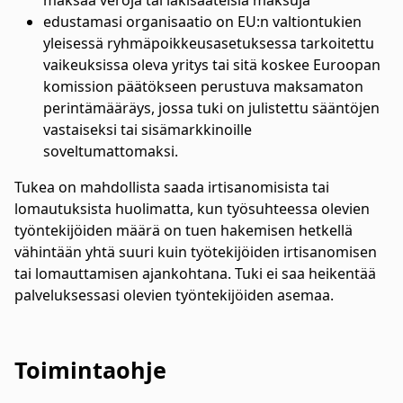
maksaa veroja tai lakisääteisiä maksuja
edustamasi organisaatio on EU:n valtiontukien
yleisessä ryhmäpoikkeusasetuksessa tarkoitettu
vaikeuksissa oleva yritys tai sitä koskee Euroopan
komission päätökseen perustuva maksamaton
perintämääräys, jossa tuki on julistettu sääntöjen
vastaiseksi tai sisämarkkinoille
soveltumattomaksi.
Tukea on mahdollista saada irtisanomisista tai
lomautuksista huolimatta, kun työsuhteessa olevien
työntekijöiden määrä on tuen hakemisen hetkellä
vähintään yhtä suuri kuin työtekijöiden irtisanomisen
tai lomauttamisen ajankohtana. Tuki ei saa heikentää
palveluksessasi olevien työntekijöiden asemaa.
Toimintaohje