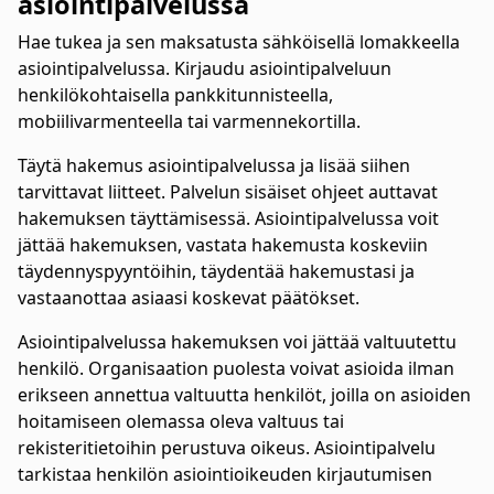
asiointipalvelussa
Hae tukea ja sen maksatusta sähköisellä lomakkeella
asiointipalvelussa. Kirjaudu asiointipalveluun
henkilökohtaisella pankkitunnisteella,
mobiilivarmenteella tai varmennekortilla.
Täytä hakemus asiointipalvelussa ja lisää siihen
tarvittavat liitteet. Palvelun sisäiset ohjeet auttavat
hakemuksen täyttämisessä. Asiointipalvelussa voit
jättää hakemuksen, vastata hakemusta koskeviin
täydennyspyyntöihin, täydentää hakemustasi ja
vastaanottaa asiaasi koskevat päätökset.
Asiointipalvelussa hakemuksen voi jättää valtuutettu
henkilö. Organisaation puolesta voivat asioida ilman
erikseen annettua valtuutta henkilöt, joilla on asioiden
hoitamiseen olemassa oleva valtuus tai
rekisteritietoihin perustuva oikeus. Asiointipalvelu
tarkistaa henkilön asiointioikeuden kirjautumisen