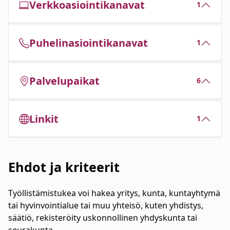
Verkkoasiointikanavat
1
Puhelinasiointikanavat
1
Palvelupaikat
6
Linkit
1
Ehdot ja kriteerit
Työllistämistukea voi hakea yritys, kunta, kuntayhtymä
tai hyvinvointialue tai muu yhteisö, kuten yhdistys,
säätiö, rekisteröity uskonnollinen yhdyskunta tai