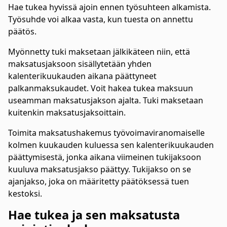
Hae tukea hyvissä ajoin ennen työsuhteen alkamista.
Työsuhde voi alkaa vasta, kun tuesta on annettu
päätös.
Myönnetty tuki maksetaan jälkikäteen niin, että
maksatusjaksoon sisällytetään yhden
kalenterikuukauden aikana päättyneet
palkanmaksukaudet. Voit hakea tukea maksuun
useamman maksatusjakson ajalta. Tuki maksetaan
kuitenkin maksatusjaksoittain.
Toimita maksatushakemus työvoimaviranomaiselle
kolmen kuukauden kuluessa sen kalenterikuukauden
päättymisestä, jonka aikana viimeinen tukijaksoon
kuuluva maksatusjakso päättyy. Tukijakso on se
ajanjakso, joka on määritetty päätöksessä tuen
kestoksi.
Hae tukea ja sen maksatusta