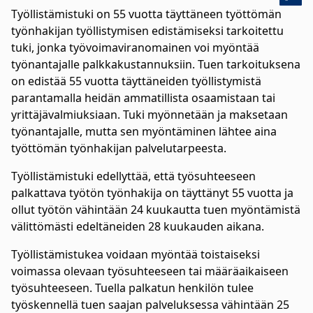
Työllistämistuki on 55 vuotta täyttäneen työttömän
työnhakijan työllistymisen edistämiseksi tarkoitettu
tuki, jonka työvoimaviranomainen voi myöntää
työnantajalle palkkakustannuksiin. Tuen tarkoituksena
on edistää 55 vuotta täyttäneiden työllistymistä
parantamalla heidän ammatillista osaamistaan tai
yrittäjävalmiuksiaan. Tuki myönnetään ja maksetaan
työnantajalle, mutta sen myöntäminen lähtee aina
työttömän työnhakijan palvelutarpeesta.
Työllistämistuki edellyttää, että työsuhteeseen
palkattava työtön työnhakija on täyttänyt 55 vuotta ja
ollut työtön vähintään 24 kuukautta tuen myöntämistä
välittömästi edeltäneiden 28 kuukauden aikana.
Työllistämistukea voidaan myöntää toistaiseksi
voimassa olevaan työsuhteeseen tai määräaikaiseen
työsuhteeseen. Tuella palkatun henkilön tulee
työskennellä tuen saajan palveluksessa vähintään 25